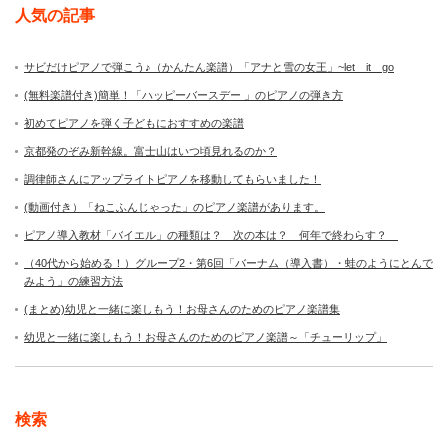
人気の記事
サビだけピアノで弾こう♪（かんたん楽譜）「アナと雪の女王」~let it go
(無料楽譜付き)簡単！「ハッピーバースデー 」のピアノの弾き方
初めてピアノを弾く子どもにおすすめの楽譜
京都発のぞみ新幹線。富士山はいつ頃見れるのか？
調律師さんにアップライトピアノを移動してもらいました！
(動画付き）「ねこふんじゃった」のピアノ楽譜があります。
ピアノ導入教材「バイエル」の種類は？ 次の本は？ 何年で終わらす？
（40代から始める！）グループ2・第6回「バーナム（導入書）・蛙のようにとんで
みよう」の練習方法
(まとめ)幼児と一緒に楽しもう！お母さんのためのピアノ楽譜集
幼児と一緒に楽しもう！お母さんのためのピアノ楽譜～「チューリップ」
検索