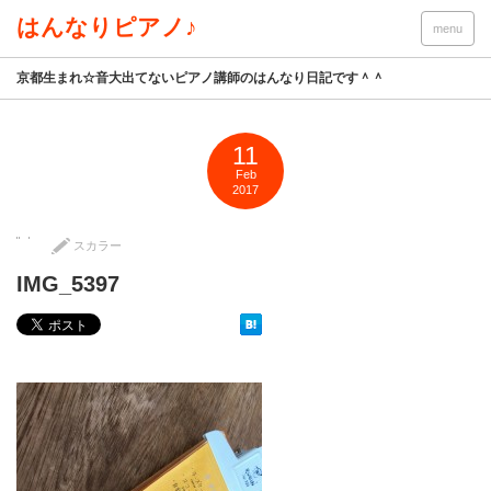
はんなりピアノ♪
menu
京都生まれ☆音大出てないピアノ講師のはんなり日記です＾＾
11
Feb
2017
スカラー
IMG_5397