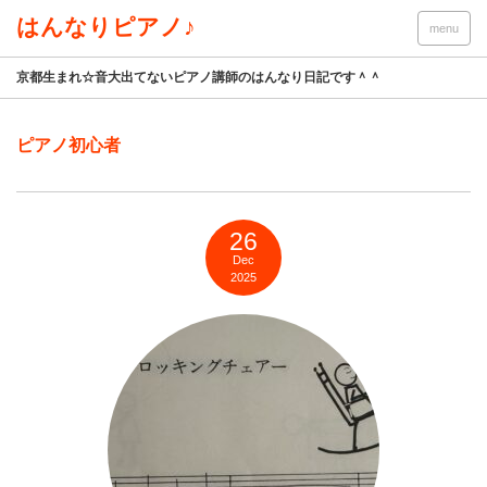
はんなりピアノ♪
menu
京都生まれ☆音大出てないピアノ講師のはんなり日記です＾＾
ピアノ初心者
26
Dec
2025