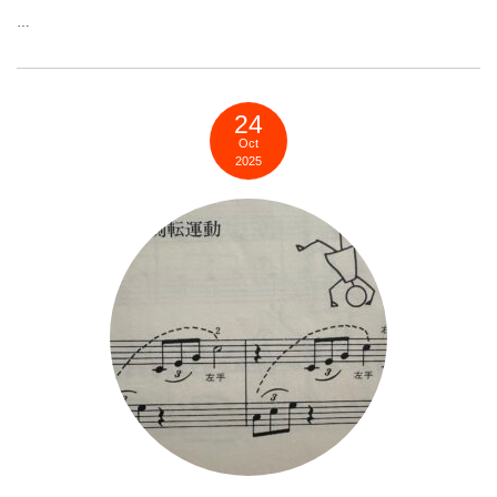
…
24
Oct
2025