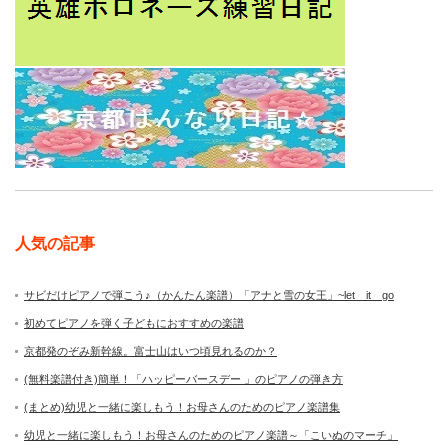
人気の記事
サビだけピアノで弾こう♪（かんたん楽譜）「アナと雪の女王」~let it go
初めてピアノを弾く子どもにおすすめの楽譜
京都発のぞみ新幹線。富士山はいつ頃見れるのか？
(無料楽譜付き)簡単！「ハッピーバースデー 」のピアノの弾き方
(まとめ)幼児と一緒に楽しもう！お母さんのためのピアノ楽譜集
幼児と一緒に楽しもう！お母さんのためのピアノ楽譜～「こいぬのマーチ」