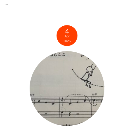
…
4
Apr
2025