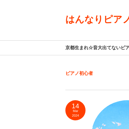
はんなりピアノ
京都生まれ☆音大出てないピ
ピアノ初心者
14
Mar
2024