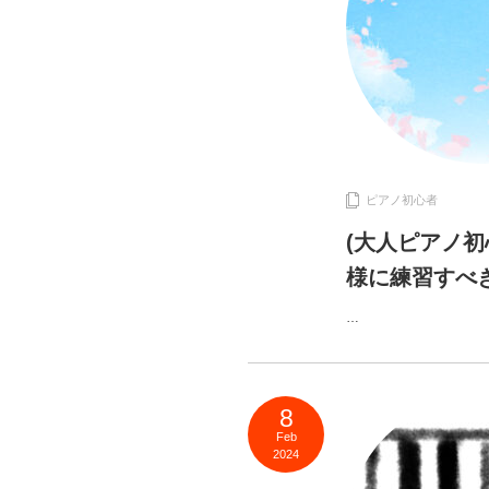
ピアノ初心者
(大人ピアノ
様に練習すべ
…
8
Feb
2024