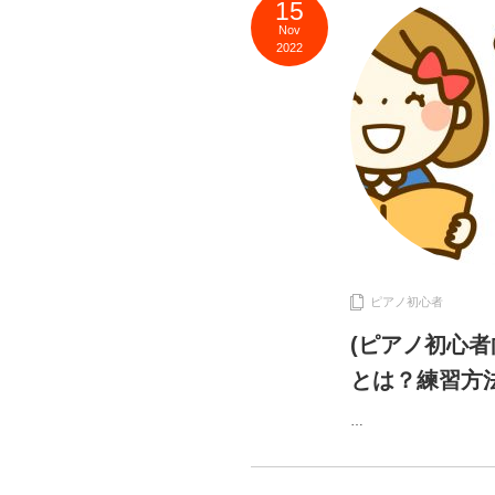
15
Nov
2022
ピアノ初心者
(ピアノ初心
とは？練習方
…