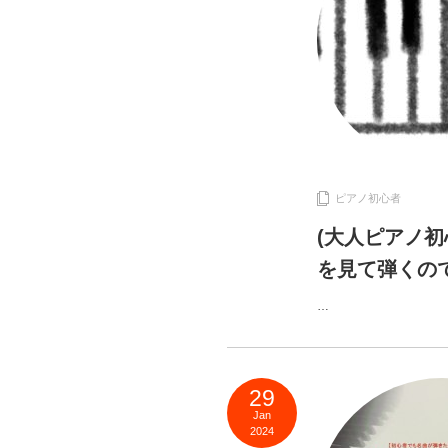
ピアノ初心者
(大人ピアノ
を見て弾くの
…
29
Jan
2024