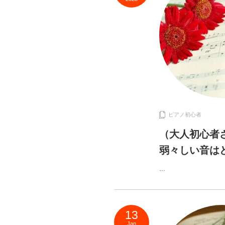
ピアノ初心者
（大人初心者
弱々しい音は
…
13
Jan