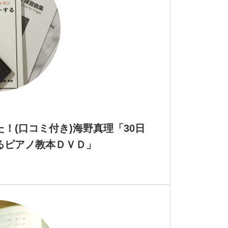
！(口コミ付き)海野真理「30日
るピアノ教本ＤＶＤ」