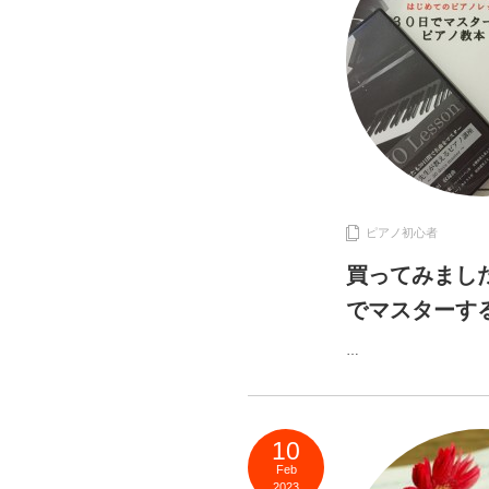
ピアノ初心者
買ってみました
でマスターす
…
10
Feb
2023