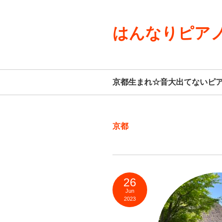
はんなりピアノ
京都生まれ☆音大出てないピ
京都
26
Jun
2023