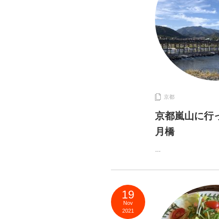
京都
京都嵐山に行
月橋
…
19
Nov
2021