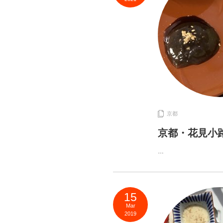
京都
京都・花見小
…
15
Mar
2019