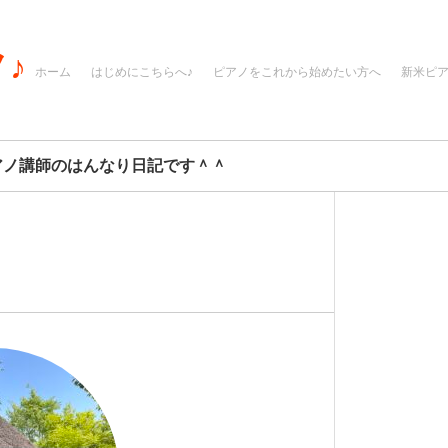
♪
ホーム
はじめにこちらへ♪
ピアノをこれから始めたい方へ
新米ピ
アノ講師のはんなり日記です＾＾