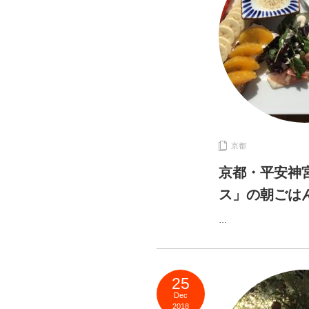
京都
京都・平安神
ス」の朝ごは
…
25
Dec
2018