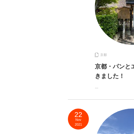
京都
京都・パンと
きました！
…
22
Nov
2021