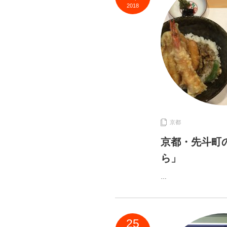
2018
京都
京都・先斗町
ら」
…
25