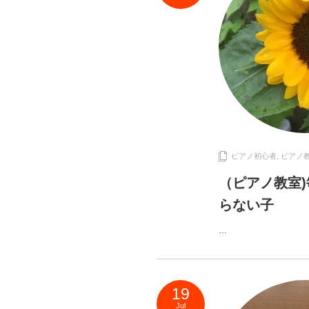
ピアノ初心者
,
ピアノ
（ピアノ教室
らない子
…
19
Jul