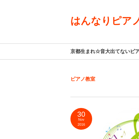
はんなりピアノ
京都生まれ☆音大出てないピ
ピアノ教室
30
Nov
2016