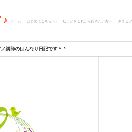
♪
ホーム
はじめにこちらへ♪
ピアノをこれから始めたい方へ
新米ピ
アノ講師のはんなり日記です＾＾