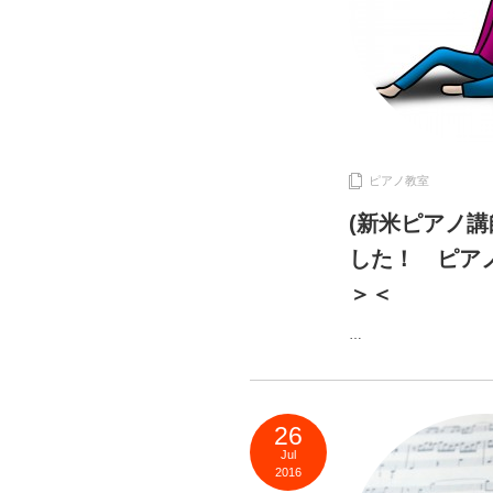
ピアノ教室
(新米ピアノ
した！ ピア
＞＜
…
26
Jul
2016