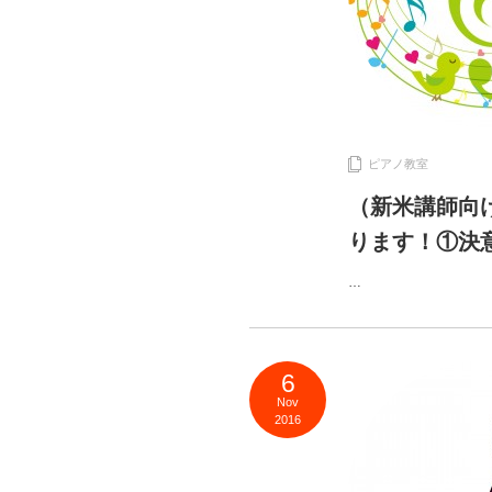
ピアノ教室
（新米講師向
ります！①決
…
6
Nov
2016