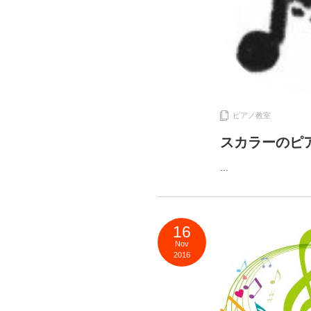
ピアノ教室
スカラーのピ
…
16
Nov
2016