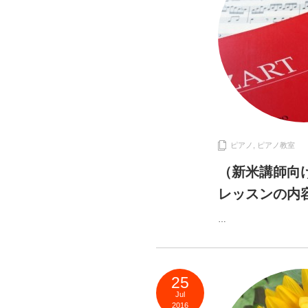
ピアノ
,
ピアノ教室
（新米講師向
レッスンの内
…
25
Jul
2016