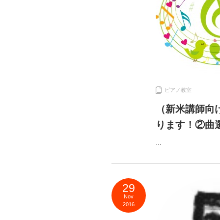
ピアノ教室
（新米講師向
ります！②曲
…
29
Nov
2016