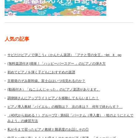
人気の記事
サビだけピアノで弾こう♪（かんたん楽譜）「アナと雪の女王」~let it go
(無料楽譜付き)簡単！「ハッピーバースデー 」のピアノの弾き方
初めてピアノを弾く子どもにおすすめの楽譜
京都発のぞみ新幹線。富士山はいつ頃見れるのか？
(動画付き）「ねこふんじゃった」のピアノ楽譜があります。
調律師さんにアップライトピアノを移動してもらいました！
ピアノ導入教材「バイエル」の種類は？ 次の本は？ 何年で終わらす？
（40代から始める！）グループ2・第6回「バーナム（導入書）・蛙のようにとんで
みよう」の練習方法
私が今まで習ったピアノ教材と難易度のお話しその①