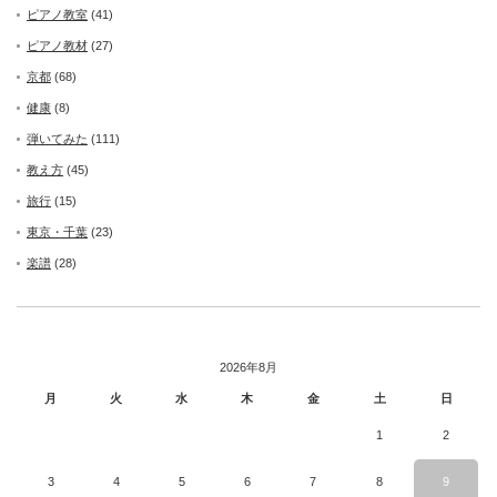
ピアノ教室
(41)
ピアノ教材
(27)
京都
(68)
健康
(8)
弾いてみた
(111)
教え方
(45)
旅行
(15)
東京・千葉
(23)
楽譜
(28)
2026年8月
月
火
水
木
金
土
日
1
2
3
4
5
6
7
8
9