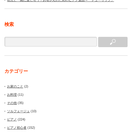
幼児と一緒に楽しもう！お母さんのためのピアノ楽譜～「チューリップ」
検索
カテゴリー
お家のこと
(2)
お料理
(11)
その他
(35)
ソルフェージュ
(10)
ピアノ
(224)
ピアノ初心者
(152)