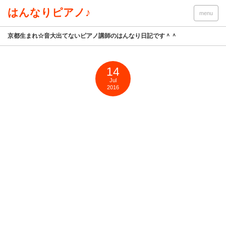
はんなりピアノ♪
menu
京都生まれ☆音大出てないピアノ講師のはんなり日記です＾＾
14
Jul
2016