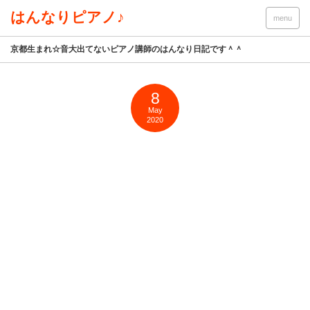
はんなりピアノ♪
menu
京都生まれ☆音大出てないピアノ講師のはんなり日記です＾＾
8
May
2020