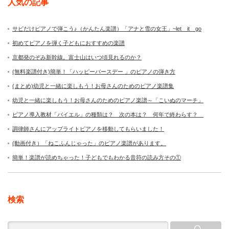
人気の記事
サビだけピアノで弾こう♪（かんたん楽譜）「アナと雪の女王」~let it go
初めてピアノを弾く子どもにおすすめの楽譜
京都発のぞみ新幹線。富士山はいつ頃見れるのか？
(無料楽譜付き)簡単！「ハッピーバースデー 」のピアノの弾き方
(まとめ)幼児と一緒に楽しもう！お母さんのためのピアノ楽譜集
幼児と一緒に楽しもう！お母さんのためのピアノ楽譜～「こいぬのマーチ」
ピアノ導入教材「バイエル」の種類は？ 次の本は？ 何年で終わらす？
調律師さんにアップライトピアノを移動してもらいました！
(動画付き）「ねこふんじゃった」のピアノ楽譜があります。
簡単！楽譜が読めちゃった！子どもでもわかる音符の読み方その①
検索