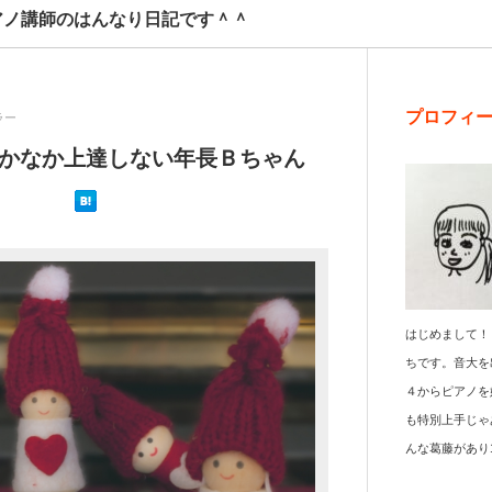
アノ講師のはんなり日記です＾＾
プロフィ
ラー
なかなか上達しない年長Ｂちゃん
はじめまして！
ちです。音大を
４からピアノを
も特別上手じゃ
んな葛藤があり