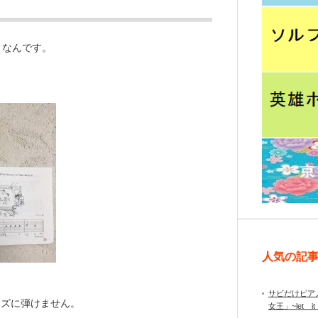
うなんです。
人気の記
サビだけピア
ーズに弾けません。
女王」~let it