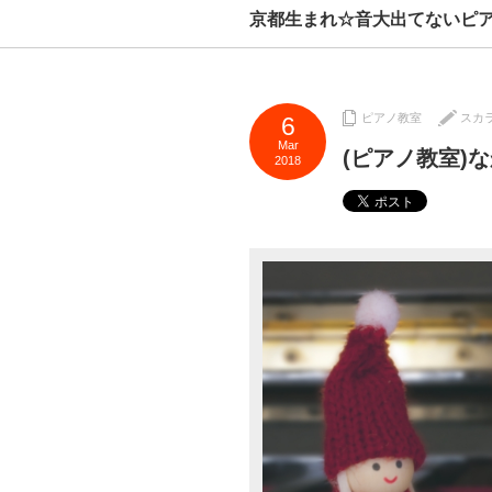
京都生まれ☆音大出てないピ
ピアノ教室
スカ
6
Mar
(ピアノ教室)
2018