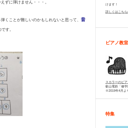
かえずに弾けません・・・。
けます！
詳しくはこちら
音
ら弾くことが難しいのかもしれないと思って、
のです。
ピアノ教
スカラーのピア
叡山電鉄「修学
※2019年4月
特集