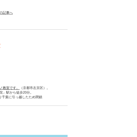
の記事へ
室
ノ教室です。
（京都市左京区）。
院」駅から徒歩20分。
より千葉に引っ越したため閉鎖