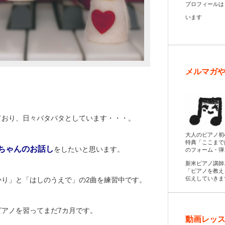
プロフィール
います
メルマガ
ており、日々バタバタとしています・・・。
大人のピアノ初
特典「ここまで
ちゃんのお話し
をしたいと思います。
のフォーム・弾
新米ピアノ講師
「ピアノを教え
伝えしていきま
かり」と「はしのうえで」の2曲を練習中です。
アノを習ってまだ7カ月です。
動画レッス