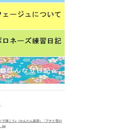
事
ノで弾こう♪（かんたん楽譜）「アナと雪の
 go