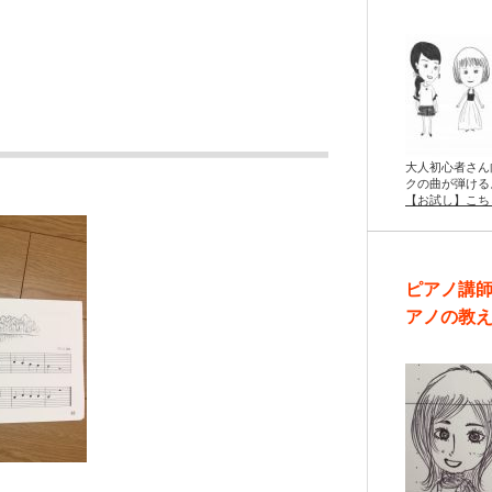
大人初心者さん
クの曲が弾ける
【お試し】こち
ピアノ講
アノの教