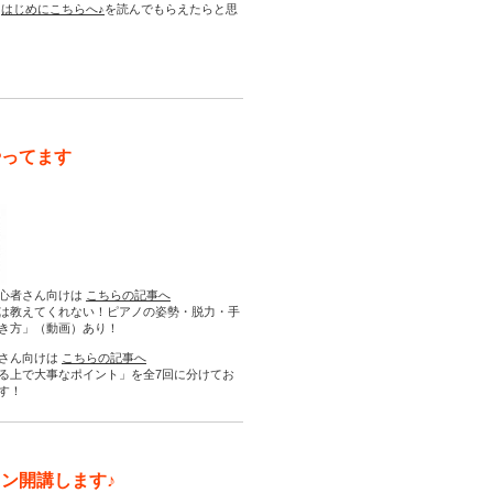
は
はじめにこちらへ♪
を読んでもらえたらと思
やってます
心者さん向けは
こちらの記事へ
は教えてくれない！ピアノの姿勢・脱力・手
き方」（動画）あり！
さん向けは
こちらの記事へ
る上で大事なポイント」を全7回に分けてお
す！
ン開講します♪