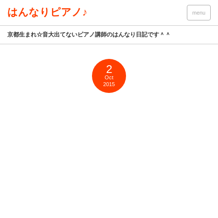
はんなりピアノ♪
menu
京都生まれ☆音大出てないピアノ講師のはんなり日記です＾＾
2
Oct
2015