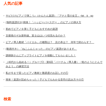
人気の記事
サビだけピアノで弾こう♪（かんたん楽譜）「アナと雪の女王」~let it go
(無料楽譜付き)簡単！「ハッピーバースデー 」のピアノの弾き方
初めてピアノを弾く子どもにおすすめの楽譜
京都発のぞみ新幹線。富士山はいつ頃見れるのか？
ピアノ導入教材「バイエル」の種類は？ 次の本は？ 何年で終わらす？
(動画付き）「ねこふんじゃった」のピアノ楽譜があります。
調律師さんにアップライトピアノを移動してもらいました！
（40代から始める！）グループ2・第6回「バーナム（導入書）・蛙のようにとんで
みよう」の練習方法
私が今まで習ったピアノ教材と難易度のお話しその①
簡単！楽譜が読めちゃった！子どもでもわかる音符の読み方その①
検索