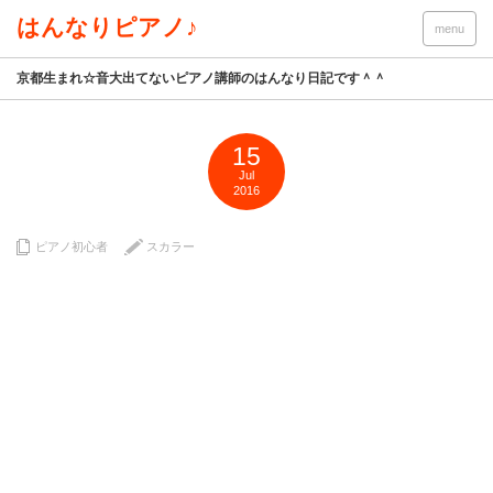
はんなりピアノ♪
menu
京都生まれ☆音大出てないピアノ講師のはんなり日記です＾＾
15
Jul
2016
ピアノ初心者
スカラー