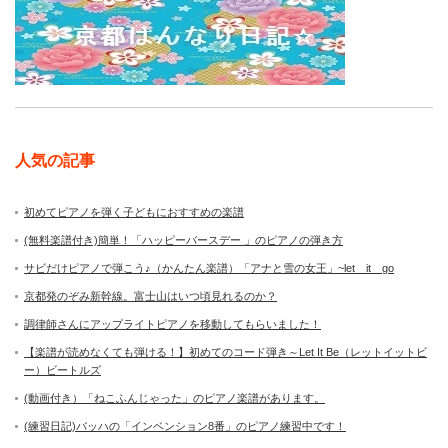
人気の記事
初めてピアノを弾く子どもにおすすめの楽譜
(無料楽譜付き)簡単！「ハッピーバースデー 」のピアノの弾き方
サビだけピアノで弾こう♪（かんたん楽譜）「アナと雪の女王」~let it go
京都発のぞみ新幹線。富士山はいつ頃見れるのか？
調律師さんにアップライトピアノを移動してもらいました！
【楽譜が読めなくても弾ける！】初めてのコード弾き～Let It Be（レットイットビ
ー）ビートルズ
(動画付き）「ねこふんじゃった」のピアノ楽譜があります。
(練習日記)バッハの「インベンション8番」のピアノ練習中です！