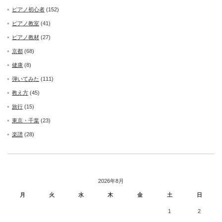
ピアノ初心者
(152)
ピアノ教室
(41)
ピアノ教材
(27)
京都
(68)
健康
(8)
弾いてみた
(111)
教え方
(45)
旅行
(15)
東京・千葉
(23)
楽譜
(28)
2026年8月
月
火
水
木
金
土
日
1
2