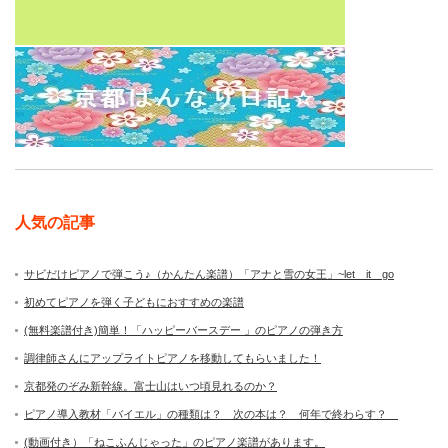
人気の記事
サビだけピアノで弾こう♪（かんたん楽譜）「アナと雪の女王」~let it go
初めてピアノを弾く子どもにおすすめの楽譜
(無料楽譜付き)簡単！「ハッピーバースデー 」のピアノの弾き方
調律師さんにアップライトピアノを移動してもらいました！
京都発のぞみ新幹線。富士山はいつ頃見れるのか？
ピアノ導入教材「バイエル」の種類は？ 次の本は？ 何年で終わらす？
(動画付き）「ねこふんじゃった」のピアノ楽譜があります。