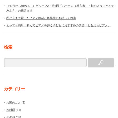
（40代から始める！）グループ2・第6回「バーナム（導入書）・蛙のようにとんで
みよう」の練習方法
私が今まで習ったピアノ教材と難易度のお話しその①
とっても簡単！初めてピアノを弾く子どもにおすすめの楽譜「ともだちピアノ」
検索
カテゴリー
お家のこと
(2)
お料理
(11)
その他
(35)