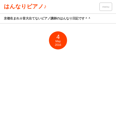
はんなりピアノ♪
menu
京都生まれ☆音大出てないピアノ講師のはんなり日記です＾＾
4
May
2016