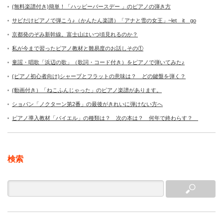
(無料楽譜付き)簡単！「ハッピーバースデー 」のピアノの弾き方
サビだけピアノで弾こう♪（かんたん楽譜）「アナと雪の女王」~let it go
京都発のぞみ新幹線。富士山はいつ頃見れるのか？
私が今まで習ったピアノ教材と難易度のお話しその①
童謡・唱歌「浜辺の歌」（歌詞・コード付き）をピアノで弾いてみた♪
(ピアノ初心者向け)シャープとフラットの意味は？ どの鍵盤を弾く？
(動画付き）「ねこふんじゃった」のピアノ楽譜があります。
ショパン「ノクターン第2番」の最後がきれいに弾けない方へ
ピアノ導入教材「バイエル」の種類は？ 次の本は？ 何年で終わらす？
検索