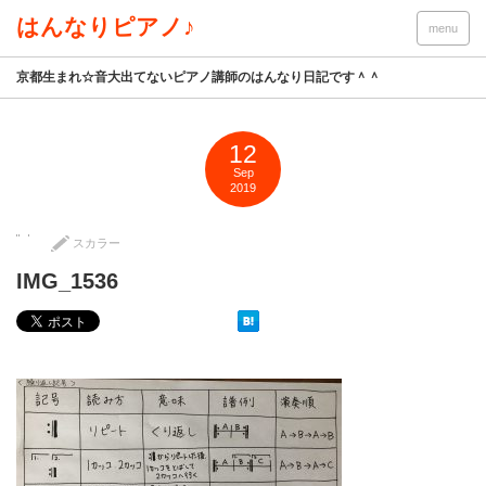
はんなりピアノ♪
menu
京都生まれ☆音大出てないピアノ講師のはんなり日記です＾＾
12
Sep
2019
スカラー
IMG_1536