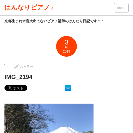
はんなりピアノ♪
menu
京都生まれ☆音大出てないピアノ講師のはんなり日記です＾＾
3
Dec
2019
スカラー
IMG_2194