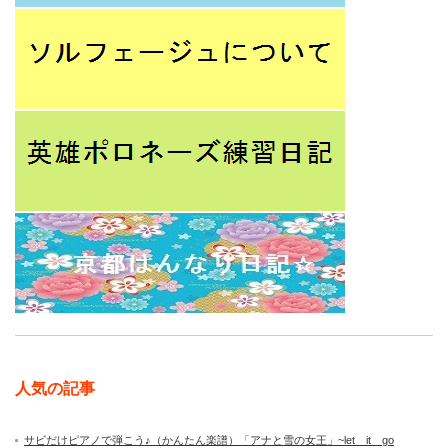
人気の記事
サビだけピアノで弾こう♪（かんたん楽譜）「アナと雪の女王」~let it go