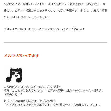
ないけどピアノ講師をしています。 小４からピアノを始めたので、初見力なし、音
感なし。ピアノも特別上手じゃありません。ピアノ教室を開くまでに、いろんな葛藤
があり13年もかかってしまいました。
プロフィールは
はじめにこちらへ♪
を読んでもらえたらと思います
メルマガやってます
大人のピアノ初心者さん向けは
こちらの記事へ
特典「ここまでは教えてくれない！ピアノの姿勢・脱力・手のフォーム・弾き方」
（動画）あり！
新米ピアノ講師さん向けは
こちらの記事へ
「ピアノを教える上で大事なポイント」を全7回に分けてお伝えしていきます！