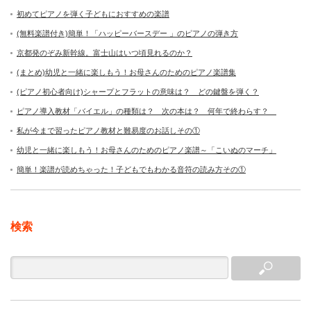
初めてピアノを弾く子どもにおすすめの楽譜
(無料楽譜付き)簡単！「ハッピーバースデー 」のピアノの弾き方
京都発のぞみ新幹線。富士山はいつ頃見れるのか？
(まとめ)幼児と一緒に楽しもう！お母さんのためのピアノ楽譜集
(ピアノ初心者向け)シャープとフラットの意味は？ どの鍵盤を弾く？
ピアノ導入教材「バイエル」の種類は？ 次の本は？ 何年で終わらす？
私が今まで習ったピアノ教材と難易度のお話しその①
幼児と一緒に楽しもう！お母さんのためのピアノ楽譜～「こいぬのマーチ」
簡単！楽譜が読めちゃった！子どもでもわかる音符の読み方その①
検索