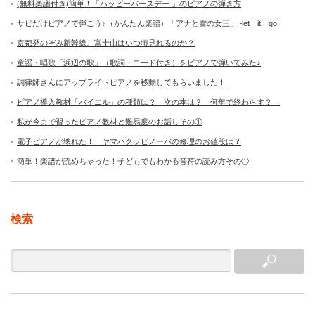
(無料楽譜付き)簡単！「ハッピーバースデー 」のピアノの弾き方
サビだけピアノで弾こう♪（かんたん楽譜）「アナと雪の女王」~let it go
京都発のぞみ新幹線。富士山はいつ頃見れるのか？
童謡・唱歌「浜辺の歌」（歌詞・コード付き）をピアノで弾いてみた♪
調律師さんにアップライトピアノを移動してもらいました！
ピアノ導入教材「バイエル」の種類は？ 次の本は？ 何年で終わらす？
私が今まで習ったピアノ教材と難易度のお話しその①
電子ピアノが壊れた！ ヤマハクラビノーバの修理のお値段は？
簡単！楽譜が読めちゃった！子どもでもわかる音符の読み方その①
検索