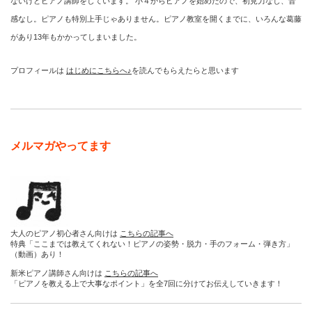
ないけどピアノ講師をしています。 小４からピアノを始めたので、初見力なし、音
感なし。ピアノも特別上手じゃありません。ピアノ教室を開くまでに、いろんな葛藤
があり13年もかかってしまいました。
プロフィールは
はじめにこちらへ♪
を読んでもらえたらと思います
メルマガやってます
大人のピアノ初心者さん向けは
こちらの記事へ
特典「ここまでは教えてくれない！ピアノの姿勢・脱力・手のフォーム・弾き方」
（動画）あり！
新米ピアノ講師さん向けは
こちらの記事へ
「ピアノを教える上で大事なポイント」を全7回に分けてお伝えしていきます！