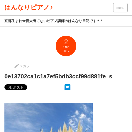
はんなりピアノ♪
menu
京都生まれ☆音大出てないピアノ講師のはんなり日記です＾＾
2
Oct
2017
スカラー
0e13702ca1c1a7ef5bdb3ccf99d881fe_s