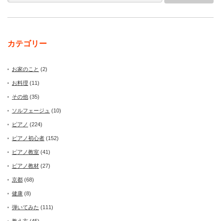
カテゴリー
お家のこと
(2)
お料理
(11)
その他
(35)
ソルフェージュ
(10)
ピアノ
(224)
ピアノ初心者
(152)
ピアノ教室
(41)
ピアノ教材
(27)
京都
(68)
健康
(8)
弾いてみた
(111)
教え方
(45)