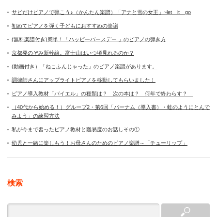
サビだけピアノで弾こう♪（かんたん楽譜）「アナと雪の女王」~let it go
初めてピアノを弾く子どもにおすすめの楽譜
(無料楽譜付き)簡単！「ハッピーバースデー 」のピアノの弾き方
京都発のぞみ新幹線。富士山はいつ頃見れるのか？
(動画付き）「ねこふんじゃった」のピアノ楽譜があります。
調律師さんにアップライトピアノを移動してもらいました！
ピアノ導入教材「バイエル」の種類は？ 次の本は？ 何年で終わらす？
（40代から始める！）グループ2・第6回「バーナム（導入書）・蛙のようにとんで
みよう」の練習方法
私が今まで習ったピアノ教材と難易度のお話しその①
幼児と一緒に楽しもう！お母さんのためのピアノ楽譜～「チューリップ」
検索