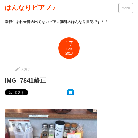
はんなりピアノ♪
menu
京都生まれ☆音大出てないピアノ講師のはんなり日記です＾＾
17
Feb
2018
スカラー
IMG_7841修正