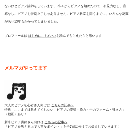
ないけどピアノ講師をしています。 小４からピアノを始めたので、初見力なし、音
感なし。ピアノも特別上手じゃありません。ピアノ教室を開くまでに、いろんな葛藤
があり13年もかかってしまいました。
プロフィールは
はじめにこちらへ♪
を読んでもらえたらと思います
メルマガやってます
大人のピアノ初心者さん向けは
こちらの記事へ
特典「ここまでは教えてくれない！ピアノの姿勢・脱力・手のフォーム・弾き方」
（動画）あり！
新米ピアノ講師さん向けは
こちらの記事へ
「ピアノを教える上で大事なポイント」を全7回に分けてお伝えしていきます！