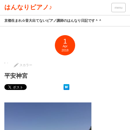
はんなりピアノ♪
menu
京都生まれ☆音大出てないピアノ講師のはんなり日記です＾＾
1
Apr
2018
スカラー
平安神宮