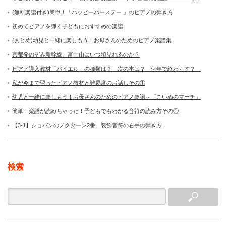
(無料楽譜付き)簡単！「ハッピーバースデー 」のピアノの弾き方
初めてピアノを弾く子どもにおすすめの楽譜
(まとめ)幼児と一緒に楽しもう！お母さんのためのピアノ楽譜集
京都発のぞみ新幹線。富士山はいつ頃見れるのか？
ピアノ導入教材「バイエル」の種類は？ 次の本は？ 何年で終わらす？
私が今まで習ったピアノ教材と難易度のお話しその①
幼児と一緒に楽しもう！お母さんのためのピアノ楽譜～「こいぬのマーチ」
簡単！楽譜が読めちゃった！子どもでもわかる音符の読み方その①
【3-1】ショパンのノクターン2番 装飾音符の右手の弾き方
検索