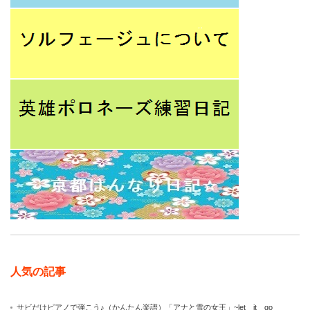
人気の記事
サビだけピアノで弾こう♪（かんたん楽譜）「アナと雪の女王」~let it go