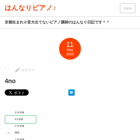
はんなりピアノ♪
menu
京都生まれ☆音大出てないピアノ講師のはんなり日記です＾＾
11
May
2018
スカラー
4no