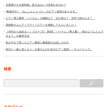
京都発のぞみ新幹線。富士山はいつ頃見れるのか？
(動画付き）「ねこふんじゃった」のピアノ楽譜があります。
ピアノ導入教材「バイエル」の種類は？ 次の本は？ 何年で終わらす？
調律師さんにアップライトピアノを移動してもらいました！
（40代から始める！）グループ2・第6回「バーナム（導入書）・蛙のようにとんで
みよう」の練習方法
私が今まで習ったピアノ教材と難易度のお話しその①
幼児と一緒に楽しもう！お母さんのためのピアノ楽譜～「チューリップ」
検索
カテゴリー