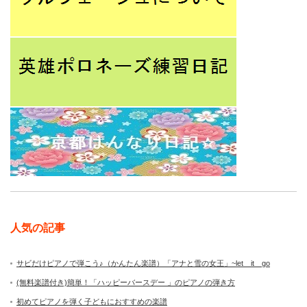
人気の記事
サビだけピアノで弾こう♪（かんたん楽譜）「アナと雪の女王」~let it go
(無料楽譜付き)簡単！「ハッピーバースデー 」のピアノの弾き方
初めてピアノを弾く子どもにおすすめの楽譜