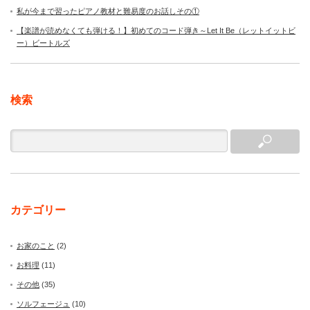
私が今まで習ったピアノ教材と難易度のお話しその①
【楽譜が読めなくても弾ける！】初めてのコード弾き～Let It Be（レットイットビ
ー）ビートルズ
検索
カテゴリー
お家のこと
(2)
お料理
(11)
その他
(35)
ソルフェージュ
(10)