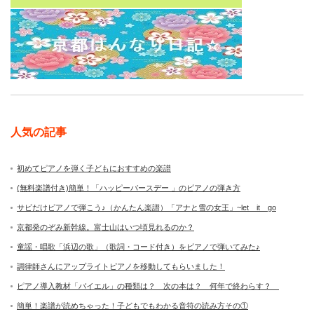
人気の記事
初めてピアノを弾く子どもにおすすめの楽譜
(無料楽譜付き)簡単！「ハッピーバースデー 」のピアノの弾き方
サビだけピアノで弾こう♪（かんたん楽譜）「アナと雪の女王」~let it go
京都発のぞみ新幹線。富士山はいつ頃見れるのか？
童謡・唱歌「浜辺の歌」（歌詞・コード付き）をピアノで弾いてみた♪
調律師さんにアップライトピアノを移動してもらいました！
ピアノ導入教材「バイエル」の種類は？ 次の本は？ 何年で終わらす？
簡単！楽譜が読めちゃった！子どもでもわかる音符の読み方その①