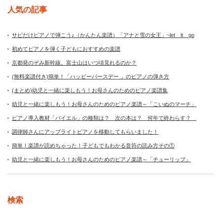
人気の記事
サビだけピアノで弾こう♪（かんたん楽譜）「アナと雪の女王」~let it go
初めてピアノを弾く子どもにおすすめの楽譜
京都発のぞみ新幹線。富士山はいつ頃見れるのか？
(無料楽譜付き)簡単！「ハッピーバースデー 」のピアノの弾き方
(まとめ)幼児と一緒に楽しもう！お母さんのためのピアノ楽譜集
幼児と一緒に楽しもう！お母さんのためのピアノ楽譜～「こいぬのマーチ」
ピアノ導入教材「バイエル」の種類は？ 次の本は？ 何年で終わらす？
調律師さんにアップライトピアノを移動してもらいました！
簡単！楽譜が読めちゃった！子どもでもわかる音符の読み方その①
幼児と一緒に楽しもう！お母さんのためのピアノ楽譜～「チューリップ」
検索