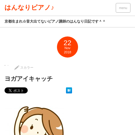
はんなりピアノ♪
menu
京都生まれ☆音大出てないピアノ講師のはんなり日記です＾＾
22
Nov
2018
スカラー
ヨガアイキャッチ