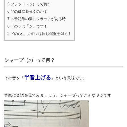
5
フラット（♭）って何？
6
どの鍵盤を弾くのか？
7
ト音記号の隣にフラットがある時
8
ドの♭は「シ」です！
9
ドの♯と、レの♭は同じ鍵盤を弾く！
シャープ（♯）って何？
半音上げる
その音を「
」という意味です。
実際に楽譜を見てみましょう。シャープってこんなヤツです