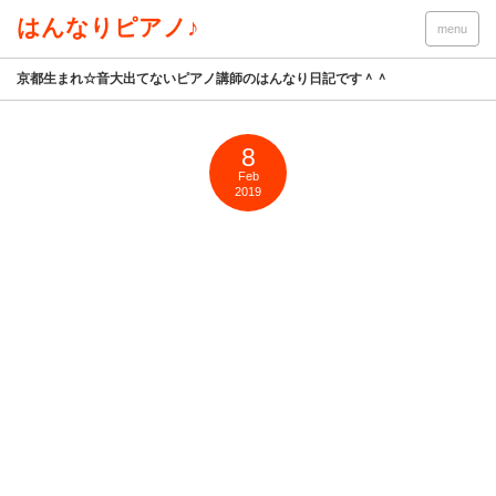
はんなりピアノ♪
menu
京都生まれ☆音大出てないピアノ講師のはんなり日記です＾＾
8
Feb
2019