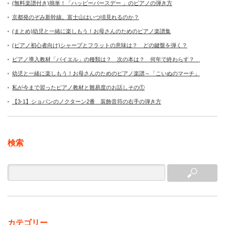
(無料楽譜付き)簡単！「ハッピーバースデー 」のピアノの弾き方
京都発のぞみ新幹線。富士山はいつ頃見れるのか？
(まとめ)幼児と一緒に楽しもう！お母さんのためのピアノ楽譜集
(ピアノ初心者向け)シャープとフラットの意味は？ どの鍵盤を弾く？
ピアノ導入教材「バイエル」の種類は？ 次の本は？ 何年で終わらす？
幼児と一緒に楽しもう！お母さんのためのピアノ楽譜～「こいぬのマーチ」
私が今まで習ったピアノ教材と難易度のお話しその①
【3-1】ショパンのノクターン2番 装飾音符の右手の弾き方
検索
カテゴリー