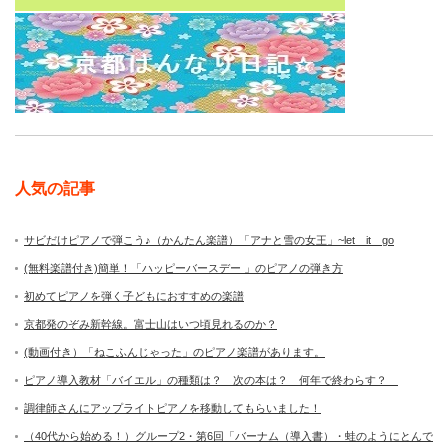
人気の記事
サビだけピアノで弾こう♪（かんたん楽譜）「アナと雪の女王」~let it go
(無料楽譜付き)簡単！「ハッピーバースデー 」のピアノの弾き方
初めてピアノを弾く子どもにおすすめの楽譜
京都発のぞみ新幹線。富士山はいつ頃見れるのか？
(動画付き）「ねこふんじゃった」のピアノ楽譜があります。
ピアノ導入教材「バイエル」の種類は？ 次の本は？ 何年で終わらす？
調律師さんにアップライトピアノを移動してもらいました！
（40代から始める！）グループ2・第6回「バーナム（導入書）・蛙のようにとんで