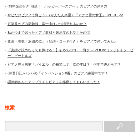
(無料楽譜付き)簡単！「ハッピーバースデー 」のピアノの弾き方
サビだけピアノで弾こう♪（かんたん楽譜）「アナと雪の女王」~let it go
京都発のぞみ新幹線。富士山はいつ頃見れるのか？
私が今まで習ったピアノ教材と難易度のお話しその①
童謡・唱歌「浜辺の歌」（歌詞・コード付き）をピアノで弾いてみた♪
【楽譜が読めなくても弾ける！】初めてのコード弾き～Let It Be（レットイットビ
ー）ビートルズ
ピアノ導入教材「バイエル」の種類は？ 次の本は？ 何年で終わらす？
(練習日記)バッハの「インベンション8番」のピアノ練習中です！
調律師さんにアップライトピアノを移動してもらいました！
検索