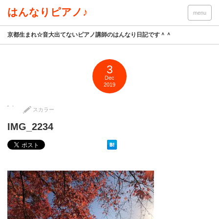
はんなりピアノ♪
menu
京都生まれ☆音大出てないピアノ講師のはんなり日記です＾＾
3
Dec
2019
スカラー
IMG_2234