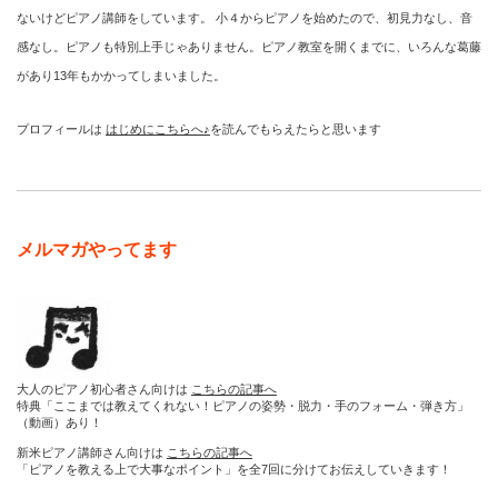
ないけどピアノ講師をしています。 小４からピアノを始めたので、初見力なし、音
感なし。ピアノも特別上手じゃありません。ピアノ教室を開くまでに、いろんな葛藤
があり13年もかかってしまいました。
プロフィールは
はじめにこちらへ♪
を読んでもらえたらと思います
メルマガやってます
大人のピアノ初心者さん向けは
こちらの記事へ
特典「ここまでは教えてくれない！ピアノの姿勢・脱力・手のフォーム・弾き方」
（動画）あり！
新米ピアノ講師さん向けは
こちらの記事へ
「ピアノを教える上で大事なポイント」を全7回に分けてお伝えしていきます！