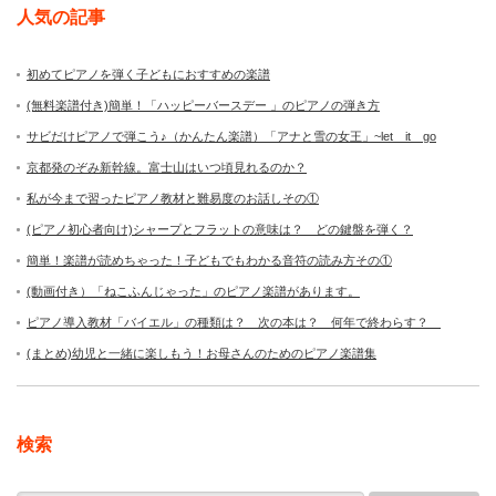
人気の記事
初めてピアノを弾く子どもにおすすめの楽譜
(無料楽譜付き)簡単！「ハッピーバースデー 」のピアノの弾き方
サビだけピアノで弾こう♪（かんたん楽譜）「アナと雪の女王」~let it go
京都発のぞみ新幹線。富士山はいつ頃見れるのか？
私が今まで習ったピアノ教材と難易度のお話しその①
(ピアノ初心者向け)シャープとフラットの意味は？ どの鍵盤を弾く？
簡単！楽譜が読めちゃった！子どもでもわかる音符の読み方その①
(動画付き）「ねこふんじゃった」のピアノ楽譜があります。
ピアノ導入教材「バイエル」の種類は？ 次の本は？ 何年で終わらす？
(まとめ)幼児と一緒に楽しもう！お母さんのためのピアノ楽譜集
検索