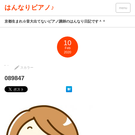
はんなりピアノ♪
menu
京都生まれ☆音大出てないピアノ講師のはんなり日記です＾＾
10
Feb
2020
スカラー
089847