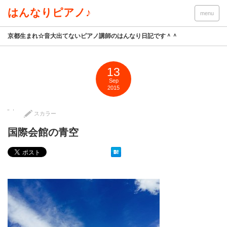
はんなりピアノ♪
menu
京都生まれ☆音大出てないピアノ講師のはんなり日記です＾＾
13
Sep
2015
スカラー
国際会館の青空