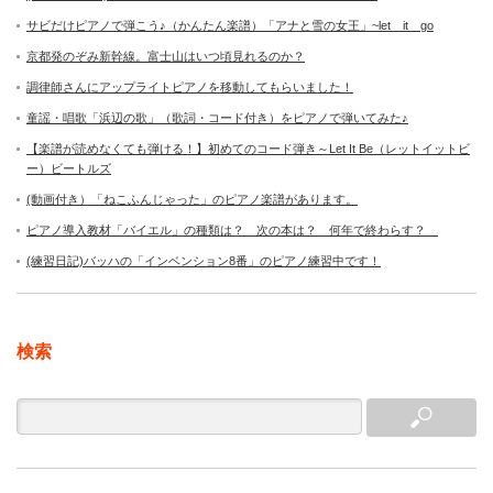
サビだけピアノで弾こう♪（かんたん楽譜）「アナと雪の女王」~let it go
京都発のぞみ新幹線。富士山はいつ頃見れるのか？
調律師さんにアップライトピアノを移動してもらいました！
童謡・唱歌「浜辺の歌」（歌詞・コード付き）をピアノで弾いてみた♪
【楽譜が読めなくても弾ける！】初めてのコード弾き～Let It Be（レットイットビ
ー）ビートルズ
(動画付き）「ねこふんじゃった」のピアノ楽譜があります。
ピアノ導入教材「バイエル」の種類は？ 次の本は？ 何年で終わらす？
(練習日記)バッハの「インベンション8番」のピアノ練習中です！
検索