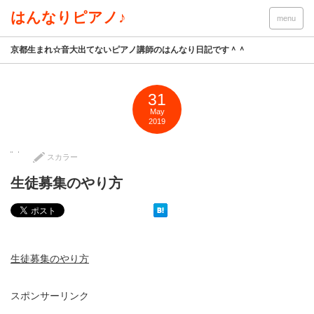
はんなりピアノ♪
menu
京都生まれ☆音大出てないピアノ講師のはんなり日記です＾＾
31
May
2019
スカラー
生徒募集のやり方
生徒募集のやり方
スポンサーリンク