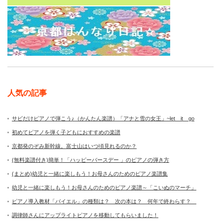
人気の記事
サビだけピアノで弾こう♪（かんたん楽譜）「アナと雪の女王」~let it go
初めてピアノを弾く子どもにおすすめの楽譜
京都発のぞみ新幹線。富士山はいつ頃見れるのか？
(無料楽譜付き)簡単！「ハッピーバースデー 」のピアノの弾き方
(まとめ)幼児と一緒に楽しもう！お母さんのためのピアノ楽譜集
幼児と一緒に楽しもう！お母さんのためのピアノ楽譜～「こいぬのマーチ」
ピアノ導入教材「バイエル」の種類は？ 次の本は？ 何年で終わらす？
調律師さんにアップライトピアノを移動してもらいました！