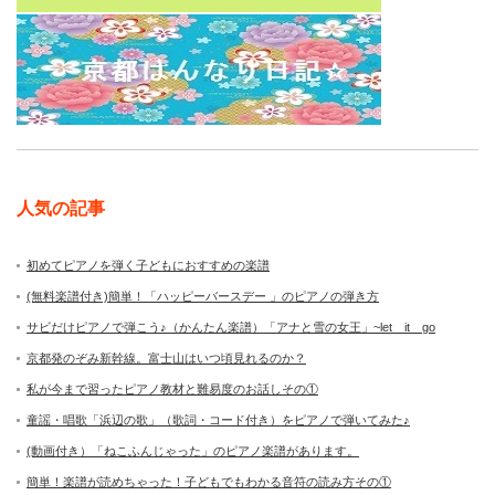
人気の記事
初めてピアノを弾く子どもにおすすめの楽譜
(無料楽譜付き)簡単！「ハッピーバースデー 」のピアノの弾き方
サビだけピアノで弾こう♪（かんたん楽譜）「アナと雪の女王」~let it go
京都発のぞみ新幹線。富士山はいつ頃見れるのか？
私が今まで習ったピアノ教材と難易度のお話しその①
童謡・唱歌「浜辺の歌」（歌詞・コード付き）をピアノで弾いてみた♪
(動画付き）「ねこふんじゃった」のピアノ楽譜があります。
簡単！楽譜が読めちゃった！子どもでもわかる音符の読み方その①