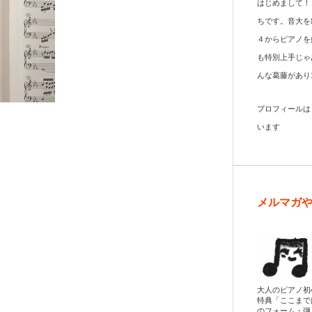
はじめまして！
ちです。音大を
４からピアノを
も特別上手じゃ
んな葛藤があり
プロフィール
います
メルマガ
大人のピアノ初
特典「ここまで
のフォーム・弾