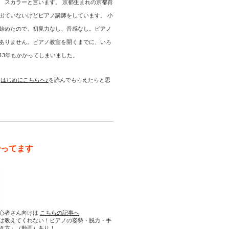
 スカラーと言います。 京都生まれの京都育
出ていないけどピアノ講師をしています。 小
始めたので、初見力なし、音感なし。ピアノ
ありません。ピアノ教室を開くまでに、いろ
13年もかかってしまいました。
は
はじめにこちらへ♪
を読んでもらえたらと思
やってます
心者さん向けは
こちらの記事へ
は教えてくれない！ピアノの姿勢・脱力・手
き方」（動画）あり！