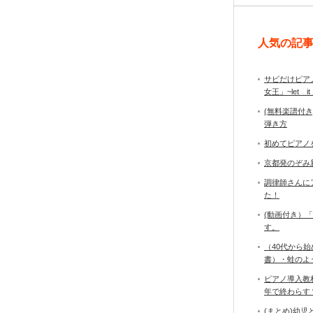
人気の記
サビだけピア
女王」~let it
(無料楽譜付
弾き方
初めてピアノ
京都発のぞみ
調律師さんに
た！
(動画付き）
す。
（40代から
書）・蛙のよ
ピアノ導入教
年で終わら
(まとめ)幼