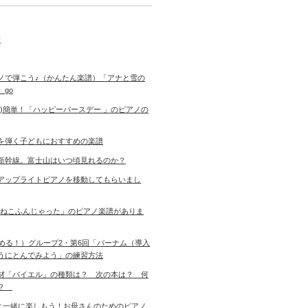
事
ノで弾こう♪（かんたん楽譜）「アナと雪の
 go
き)簡単！「ハッピーバースデー 」のピアノの
を弾く子どもにおすすめの楽譜
新幹線。富士山はいつ頃見れるのか？
アップライトピアノを移動してもらいまし
「ねこふんじゃった」のピアノ楽譜がありま
始める！）グループ2・第6回「バーナム（導入
うにとんでみよう」の練習方法
材「バイエル」の種類は？ 次の本は？ 何
す？
児と一緒に楽しもう！お母さんのためのピアノ