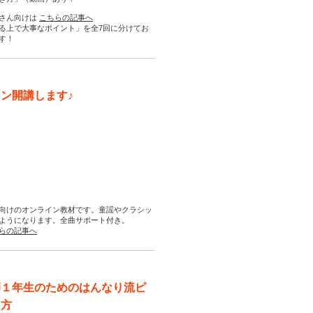
さん向けは
こちらの記事へ
る上で大事なポイント」を全7回に分けてお
す！
ン開講します♪
向けのオンライン教材です。童謡やクラシッ
ようになります。全曲サポート付き。
らの記事へ
師１年生のためのはんなり流ピ
え方