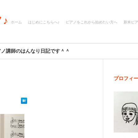
♪
ホーム
はじめにこちらへ♪
ピアノをこれから始めたい方へ
新米ピ
アノ講師のはんなり日記です＾＾
プロフィ