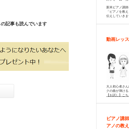
新米ピアノ講師
「ピアノを教え
伝えしていきま
らの記事も読んでいます
動画レッス
大人初心者さん
クの曲が弾ける
【お試し】こち
ピアノ講
アノの教