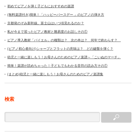
初めてピアノを弾く子どもにおすすめの楽譜
(無料楽譜付き)簡単！「ハッピーバースデー 」のピアノの弾き方
京都発のぞみ新幹線。富士山はいつ頃見れるのか？
私が今まで習ったピアノ教材と難易度のお話しその①
ピアノ導入教材「バイエル」の種類は？ 次の本は？ 何年で終わらす？
(ピアノ初心者向け)シャープとフラットの意味は？ どの鍵盤を弾く？
幼児と一緒に楽しもう！お母さんのためのピアノ楽譜～「こいぬのマーチ」
簡単！楽譜が読めちゃった！子どもでもわかる音符の読み方その①
(まとめ)幼児と一緒に楽しもう！お母さんのためのピアノ楽譜集
検索