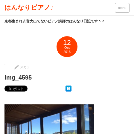
はんなりピアノ♪
menu
京都生まれ☆音大出てないピアノ講師のはんなり日記です＾＾
12
Oct
2016
スカラー
img_4595