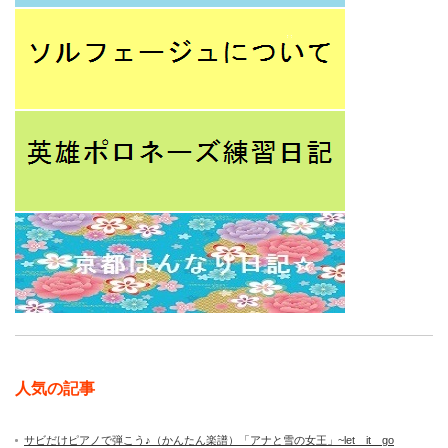
人気の記事
サビだけピアノで弾こう♪（かんたん楽譜）「アナと雪の女王」~let it go