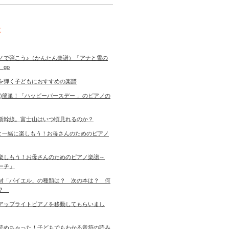
事
ノで弾こう♪（かんたん楽譜）「アナと雪の
 go
を弾く子どもにおすすめの楽譜
き)簡単！「ハッピーバースデー 」のピアノの
新幹線。富士山はいつ頃見れるのか？
児と一緒に楽しもう！お母さんのためのピアノ
楽しもう！お母さんのためのピアノ楽譜～
ーチ」
材「バイエル」の種類は？ 次の本は？ 何
す？
アップライトピアノを移動してもらいまし
読めちゃった！子どもでもわかる音符の読み