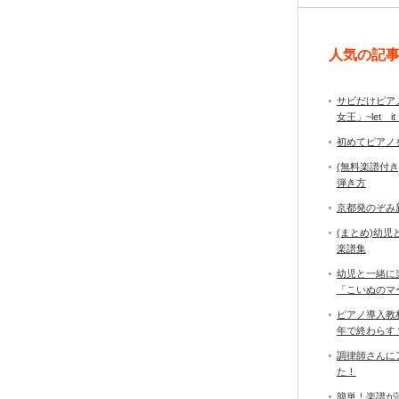
人気の記
サビだけピア
女王」~let it
初めてピアノ
(無料楽譜付
弾き方
京都発のぞみ
(まとめ)幼
楽譜集
幼児と一緒に
「こいぬのマ
ピアノ導入教
年で終わら
調律師さんに
た！
簡単！楽譜が