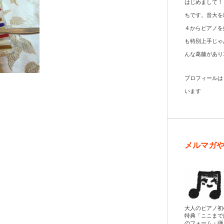
はじめまして！
ちです。音大を
４からピアノを
も特別上手じゃ
んな葛藤があり
プロフィール
います
メルマガ
大人のピアノ初
特典「ここまで
のフォーム・弾