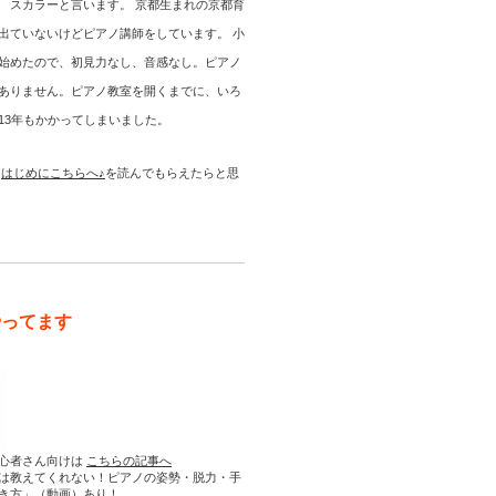
 スカラーと言います。 京都生まれの京都育
出ていないけどピアノ講師をしています。 小
始めたので、初見力なし、音感なし。ピアノ
ありません。ピアノ教室を開くまでに、いろ
13年もかかってしまいました。
は
はじめにこちらへ♪
を読んでもらえたらと思
やってます
心者さん向けは
こちらの記事へ
は教えてくれない！ピアノの姿勢・脱力・手
き方」（動画）あり！