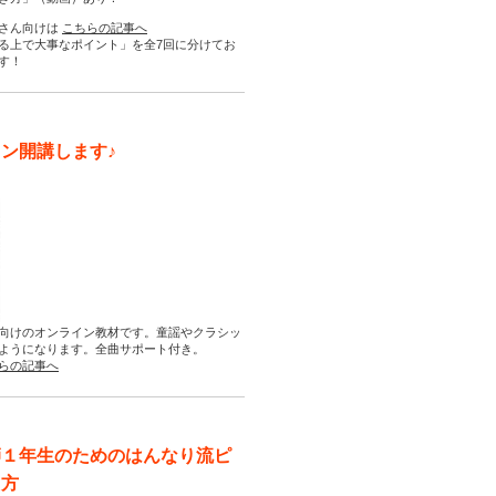
さん向けは
こちらの記事へ
る上で大事なポイント」を全7回に分けてお
す！
ン開講します♪
向けのオンライン教材です。童謡やクラシッ
ようになります。全曲サポート付き。
らの記事へ
師１年生のためのはんなり流ピ
え方