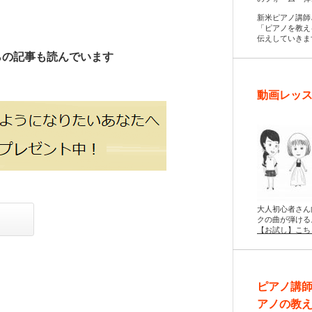
新米ピアノ講師
「ピアノを教え
伝えしていきま
らの記事も読んでいます
動画レッス
大人初心者さん
クの曲が弾ける
【お試し】こち
ピアノ講
アノの教