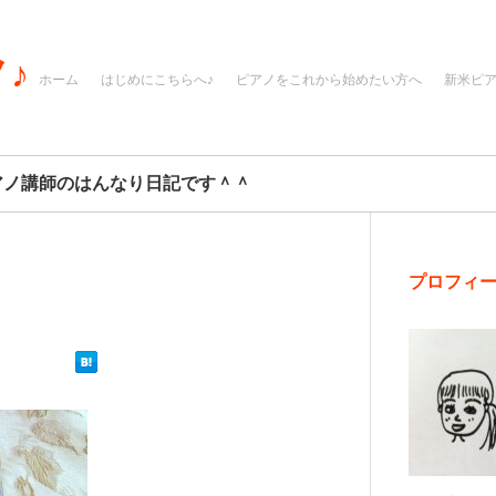
♪
ホーム
はじめにこちらへ♪
ピアノをこれから始めたい方へ
新米ピ
アノ講師のはんなり日記です＾＾
プロフィ