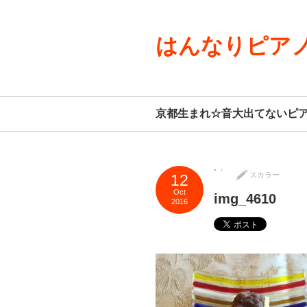
はんなりピアノ
京都生まれ☆音大出てないピ
スカラー
12
Oct
img_4610
2016