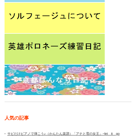
人気の記事
サビだけピアノで弾こう♪（かんたん楽譜）「アナと雪の女王」~let it go