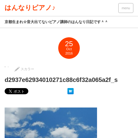
はんなりピアノ♪
menu
京都生まれ☆音大出てないピアノ講師のはんなり日記です＾＾
25
Oct
2016
スカラー
d2937e62934010271c88c6f32a065a2f_s