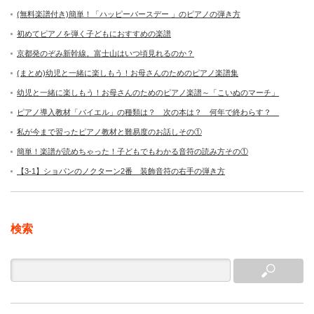
(無料楽譜付き)簡単！「ハッピーバースデー 」のピアノの弾き方
初めてピアノを弾く子どもにおすすめの楽譜
京都発のぞみ新幹線。富士山はいつ頃見れるのか？
(まとめ)幼児と一緒に楽しもう！お母さんのためのピアノ楽譜集
幼児と一緒に楽しもう！お母さんのためのピアノ楽譜～「こいぬのマーチ」
ピアノ導入教材「バイエル」の種類は？ 次の本は？ 何年で終わらす？
私が今まで習ったピアノ教材と難易度のお話しその①
簡単！楽譜が読めちゃった！子どもでもわかる音符の読み方その①
【3-1】ショパンのノクターン2番 装飾音符の右手の弾き方
検索