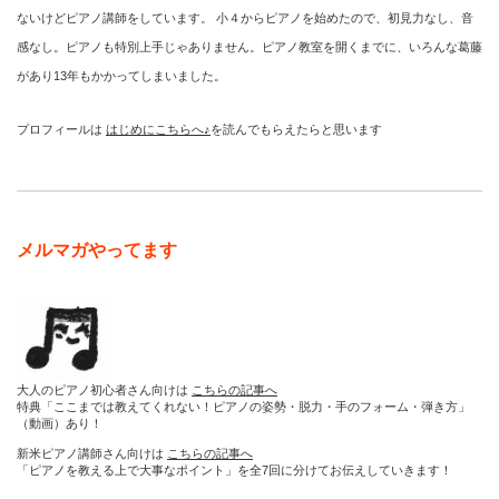
ないけどピアノ講師をしています。 小４からピアノを始めたので、初見力なし、音
感なし。ピアノも特別上手じゃありません。ピアノ教室を開くまでに、いろんな葛藤
があり13年もかかってしまいました。
プロフィールは
はじめにこちらへ♪
を読んでもらえたらと思います
メルマガやってます
大人のピアノ初心者さん向けは
こちらの記事へ
特典「ここまでは教えてくれない！ピアノの姿勢・脱力・手のフォーム・弾き方」
（動画）あり！
新米ピアノ講師さん向けは
こちらの記事へ
「ピアノを教える上で大事なポイント」を全7回に分けてお伝えしていきます！