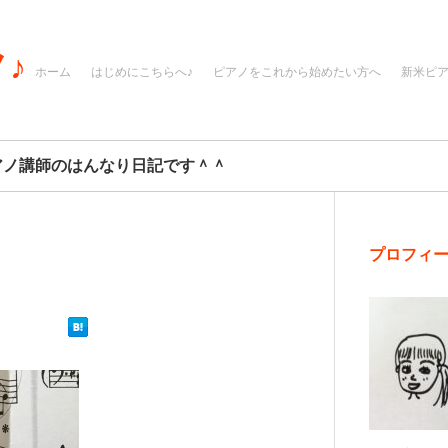
♪
ホーム
はじめにこちらへ♪
ピアノをこれから始めたい方へ
新米ピ
アノ講師のはんなり日記です＾＾
プロフィ