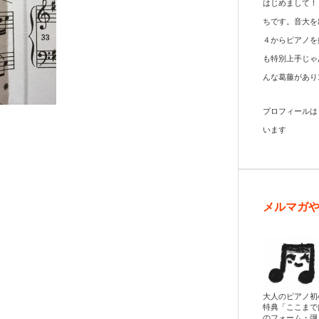
はじめまして！
ちです。音大を
４からピアノを
も特別上手じゃ
んな葛藤があり
プロフィール
います
メルマガ
大人のピアノ初
特典「ここまで
のフォーム・弾