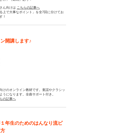
さん向けは
こちらの記事へ
る上で大事なポイント」を全7回に分けてお
す！
ン開講します♪
向けのオンライン教材です。童謡やクラシッ
ようになります。全曲サポート付き。
らの記事へ
師１年生のためのはんなり流ピ
え方