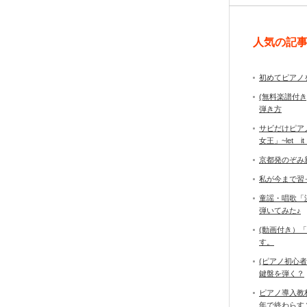
人気の記
初めてピアノ
(無料楽譜付
弾き方
サビだけピア
女王」~let it
京都発のぞみ
私が今まで習
童謡・唱歌「
弾いてみた♪
(動画付き）
す。
(ピアノ初心
鍵盤を弾く？
ピアノ導入教
年で終わら