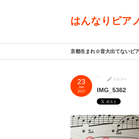
はんなりピアノ
京都生まれ☆音大出てないピ
スカラー
23
Jan
IMG_5362
2017