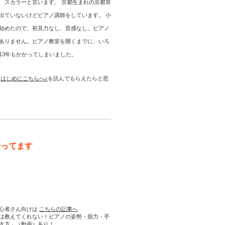
 スカラーと言います。 京都生まれの京都育
出ていないけどピアノ講師をしています。 小
始めたので、初見力なし、音感なし。ピアノ
ありません。ピアノ教室を開くまでに、いろ
13年もかかってしまいました。
は
はじめにこちらへ♪
を読んでもらえたらと思
やってます
心者さん向けは
こちらの記事へ
は教えてくれない！ピアノの姿勢・脱力・手
き方」（動画）あり！