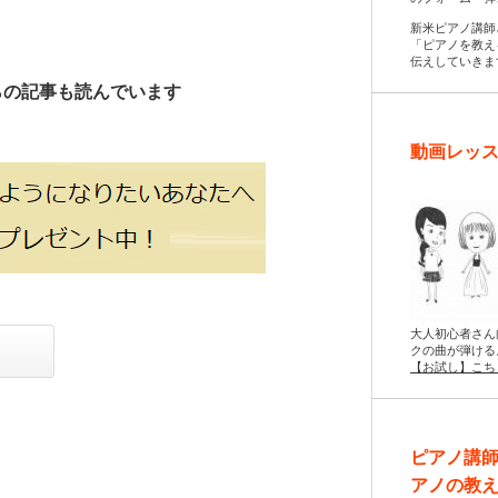
新米ピアノ講師
「ピアノを教え
伝えしていきま
らの記事も読んでいます
動画レッス
大人初心者さん
クの曲が弾ける
【お試し】こち
ピアノ講
アノの教