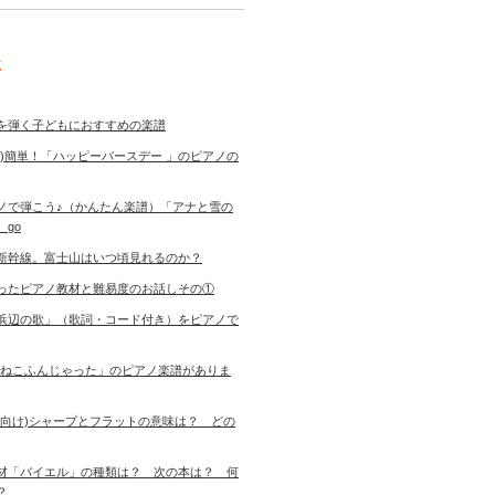
事
を弾く子どもにおすすめの楽譜
き)簡単！「ハッピーバースデー 」のピアノの
ノで弾こう♪（かんたん楽譜）「アナと雪の
 go
新幹線。富士山はいつ頃見れるのか？
ったピアノ教材と難易度のお話しその①
浜辺の歌」（歌詞・コード付き）をピアノで
「ねこふんじゃった」のピアノ楽譜がありま
者向け)シャープとフラットの意味は？ どの
材「バイエル」の種類は？ 次の本は？ 何
す？