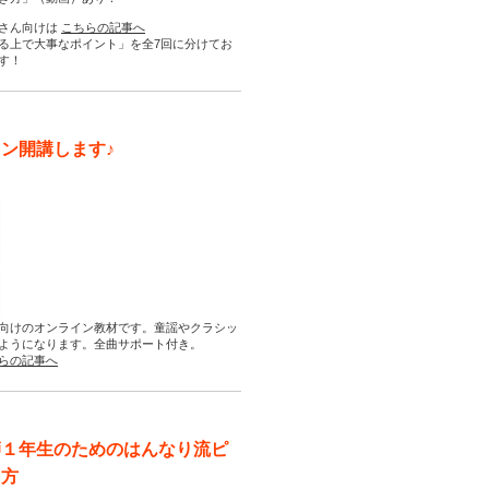
さん向けは
こちらの記事へ
る上で大事なポイント」を全7回に分けてお
す！
ン開講します♪
向けのオンライン教材です。童謡やクラシッ
ようになります。全曲サポート付き。
らの記事へ
師１年生のためのはんなり流ピ
え方