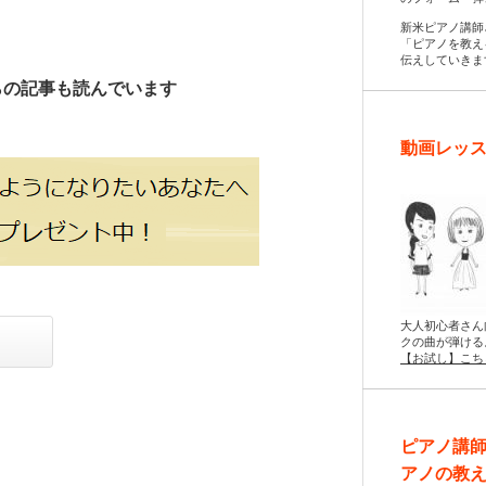
新米ピアノ講師
「ピアノを教え
伝えしていきま
らの記事も読んでいます
動画レッス
大人初心者さん
クの曲が弾ける
【お試し】こち
ピアノ講
アノの教