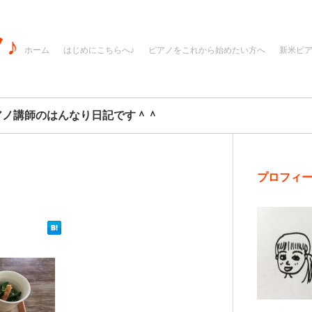
♪
ホーム
はじめにこちらへ♪
ピアノをこれから始めたい方へ
新米ピ
アノ講師のはんなり日記です＾＾
プロフィ