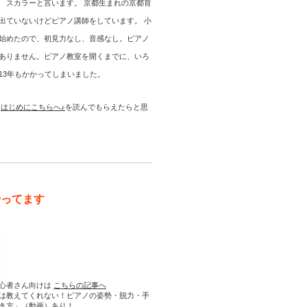
 スカラーと言います。 京都生まれの京都育
出ていないけどピアノ講師をしています。 小
始めたので、初見力なし、音感なし。ピアノ
ありません。ピアノ教室を開くまでに、いろ
13年もかかってしまいました。
は
はじめにこちらへ♪
を読んでもらえたらと思
やってます
心者さん向けは
こちらの記事へ
は教えてくれない！ピアノの姿勢・脱力・手
き方」（動画）あり！