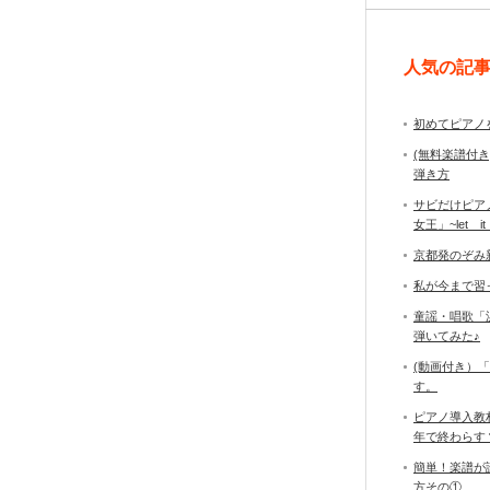
人気の記
初めてピアノ
(無料楽譜付
弾き方
サビだけピア
女王」~let it
京都発のぞみ
私が今まで習
童謡・唱歌「
弾いてみた♪
(動画付き）
す。
ピアノ導入教
年で終わら
簡単！楽譜が
方その①