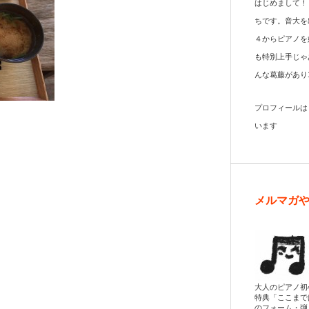
はじめまして！
ちです。音大を
４からピアノを
も特別上手じゃ
んな葛藤があり
プロフィール
います
メルマガ
大人のピアノ初
特典「ここまで
のフォーム・弾