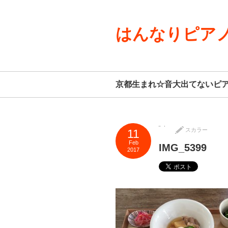
はんなりピアノ
京都生まれ☆音大出てないピ
スカラー
11
Feb
IMG_5399
2017