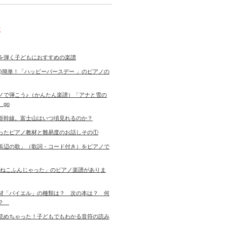
事
を弾く子どもにおすすめの楽譜
き)簡単！「ハッピーバースデー 」のピアノの
ノで弾こう♪（かんたん楽譜）「アナと雪の
 go
新幹線。富士山はいつ頃見れるのか？
ったピアノ教材と難易度のお話しその①
浜辺の歌」（歌詞・コード付き）をピアノで
「ねこふんじゃった」のピアノ楽譜がありま
材「バイエル」の種類は？ 次の本は？ 何
す？
読めちゃった！子どもでもわかる音符の読み