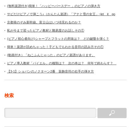
(無料楽譜付き)簡単！「ハッピーバースデー 」のピアノの弾き方
サビだけピアノで弾こう♪（かんたん楽譜）「アナと雪の女王」~let it go
京都発のぞみ新幹線。富士山はいつ頃見れるのか？
私が今まで習ったピアノ教材と難易度のお話しその①
(ピアノ初心者向け)シャープとフラットの意味は？ どの鍵盤を弾く？
簡単！楽譜が読めちゃった！子どもでもわかる音符の読み方その①
(動画付き）「ねこふんじゃった」のピアノ楽譜があります。
ピアノ導入教材「バイエル」の種類は？ 次の本は？ 何年で終わらす？
【3-1】ショパンのノクターン2番 装飾音符の右手の弾き方
検索