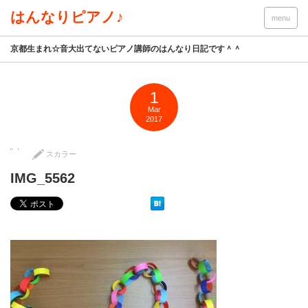
はんなりピアノ♪
menu
京都生まれ☆音大出てないピアノ講師のはんなり日記です＾＾
1
Mar
2017
スカラー
IMG_5562