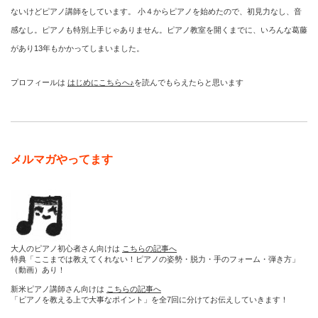
ないけどピアノ講師をしています。 小４からピアノを始めたので、初見力なし、音
感なし。ピアノも特別上手じゃありません。ピアノ教室を開くまでに、いろんな葛藤
があり13年もかかってしまいました。
プロフィールは
はじめにこちらへ♪
を読んでもらえたらと思います
メルマガやってます
大人のピアノ初心者さん向けは
こちらの記事へ
特典「ここまでは教えてくれない！ピアノの姿勢・脱力・手のフォーム・弾き方」
（動画）あり！
新米ピアノ講師さん向けは
こちらの記事へ
「ピアノを教える上で大事なポイント」を全7回に分けてお伝えしていきます！