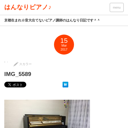
はんなりピアノ♪
menu
京都生まれ☆音大出てないピアノ講師のはんなり日記です＾＾
15
Mar
2017
スカラー
IMG_5589