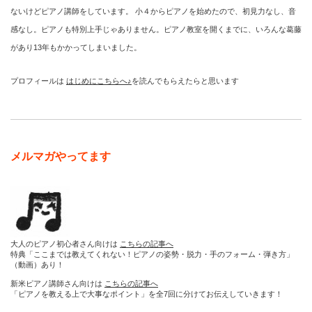
ないけどピアノ講師をしています。 小４からピアノを始めたので、初見力なし、音
感なし。ピアノも特別上手じゃありません。ピアノ教室を開くまでに、いろんな葛藤
があり13年もかかってしまいました。
プロフィールは
はじめにこちらへ♪
を読んでもらえたらと思います
メルマガやってます
大人のピアノ初心者さん向けは
こちらの記事へ
特典「ここまでは教えてくれない！ピアノの姿勢・脱力・手のフォーム・弾き方」
（動画）あり！
新米ピアノ講師さん向けは
こちらの記事へ
「ピアノを教える上で大事なポイント」を全7回に分けてお伝えしていきます！