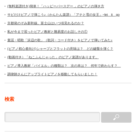
(無料楽譜付き)簡単！「ハッピーバースデー 」のピアノの弾き方
サビだけピアノで弾こう♪（かんたん楽譜）「アナと雪の女王」~let it go
京都発のぞみ新幹線。富士山はいつ頃見れるのか？
私が今まで習ったピアノ教材と難易度のお話しその①
童謡・唱歌「浜辺の歌」（歌詞・コード付き）をピアノで弾いてみた♪
(ピアノ初心者向け)シャープとフラットの意味は？ どの鍵盤を弾く？
(動画付き）「ねこふんじゃった」のピアノ楽譜があります。
ピアノ導入教材「バイエル」の種類は？ 次の本は？ 何年で終わらす？
調律師さんにアップライトピアノを移動してもらいました！
検索