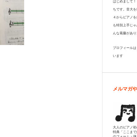
はじめまして！
ちです。音大を
４からピアノを
も特別上手じゃ
んな葛藤があり
プロフィール
います
メルマガ
大人のピアノ初
特典「ここまで
のフォーム・弾