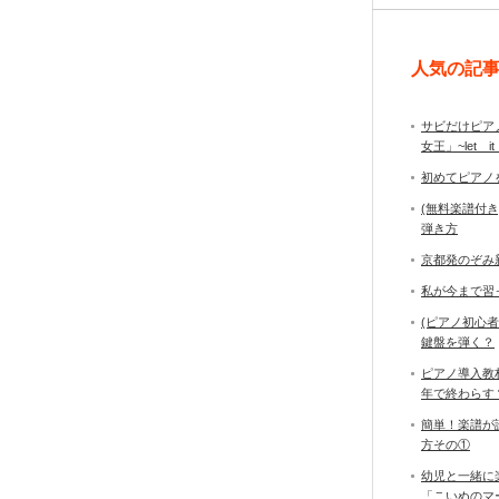
人気の記
サビだけピア
女王」~let it
初めてピアノ
(無料楽譜付
弾き方
京都発のぞみ
私が今まで習
(ピアノ初心
鍵盤を弾く？
ピアノ導入教
年で終わら
簡単！楽譜が
方その①
幼児と一緒に
「こいぬのマ