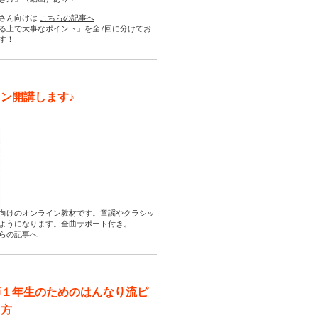
さん向けは
こちらの記事へ
る上で大事なポイント」を全7回に分けてお
す！
ン開講します♪
向けのオンライン教材です。童謡やクラシッ
ようになります。全曲サポート付き。
らの記事へ
師１年生のためのはんなり流ピ
え方