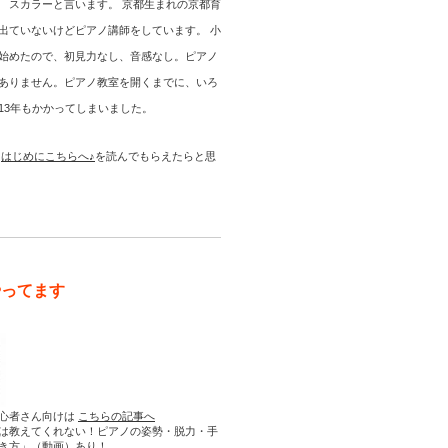
 スカラーと言います。 京都生まれの京都育
出ていないけどピアノ講師をしています。 小
始めたので、初見力なし、音感なし。ピアノ
ありません。ピアノ教室を開くまでに、いろ
13年もかかってしまいました。
は
はじめにこちらへ♪
を読んでもらえたらと思
やってます
心者さん向けは
こちらの記事へ
は教えてくれない！ピアノの姿勢・脱力・手
き方」（動画）あり！