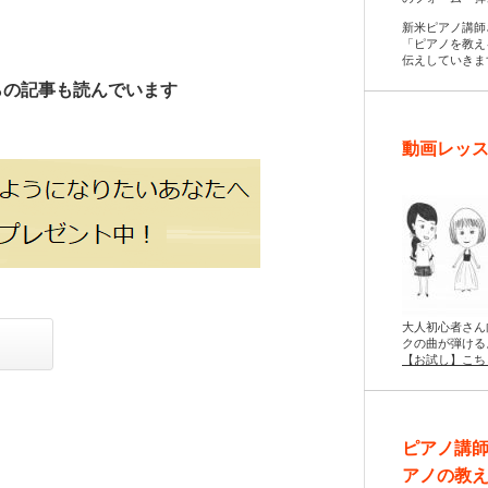
新米ピアノ講師
「ピアノを教え
伝えしていきま
らの記事も読んでいます
動画レッス
大人初心者さん
クの曲が弾ける
【お試し】こち
ピアノ講
アノの教