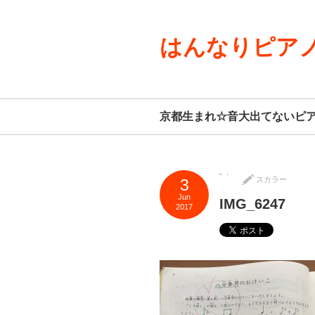
はんなりピアノ
京都生まれ☆音大出てないピ
スカラー
3
Jun
IMG_6247
2017