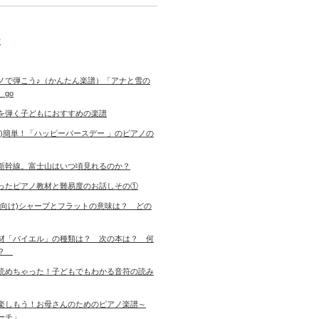
事
ノで弾こう♪（かんたん楽譜）「アナと雪の
 go
を弾く子どもにおすすめの楽譜
き)簡単！「ハッピーバースデー 」のピアノの
新幹線。富士山はいつ頃見れるのか？
ったピアノ教材と難易度のお話しその①
者向け)シャープとフラットの意味は？ どの
材「バイエル」の種類は？ 次の本は？ 何
す？
読めちゃった！子どもでもわかる音符の読み
楽しもう！お母さんのためのピアノ楽譜～
ーチ」