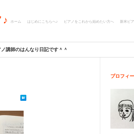
♪
ホーム
はじめにこちらへ♪
ピアノをこれから始めたい方へ
新米ピ
アノ講師のはんなり日記です＾＾
プロフィ