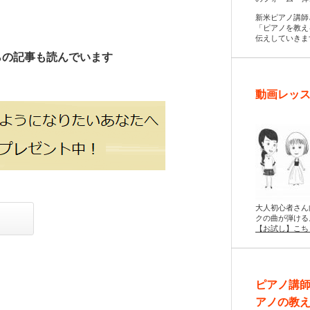
新米ピアノ講師
「ピアノを教え
伝えしていきま
らの記事も読んでいます
動画レッス
大人初心者さん
クの曲が弾ける
【お試し】こち
ピアノ講
アノの教