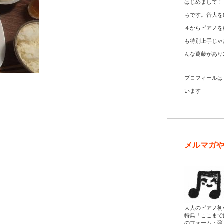
はじめまして！
ちです。音大を
４からピアノを
も特別上手じゃ
んな葛藤があり
プロフィール
います
メルマガ
大人のピアノ初
特典「ここまで
のフォーム・弾