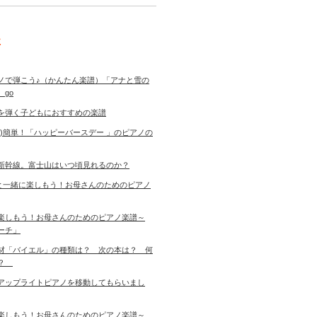
事
ノで弾こう♪（かんたん楽譜）「アナと雪の
 go
を弾く子どもにおすすめの楽譜
き)簡単！「ハッピーバースデー 」のピアノの
新幹線。富士山はいつ頃見れるのか？
児と一緒に楽しもう！お母さんのためのピアノ
楽しもう！お母さんのためのピアノ楽譜～
ーチ」
材「バイエル」の種類は？ 次の本は？ 何
す？
アップライトピアノを移動してもらいまし
楽しもう！お母さんのためのピアノ楽譜～