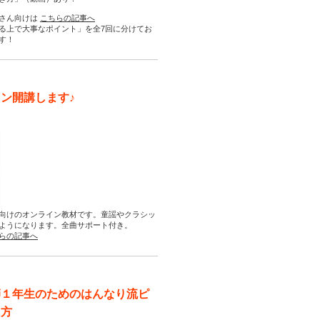
さん向けは
こちらの記事へ
る上で大事なポイント」を全7回に分けてお
す！
ン開講します♪
向けのオンライン教材です。童謡やクラシッ
ようになります。全曲サポート付き。
らの記事へ
師１年生のためのはんなり流ピ
え方