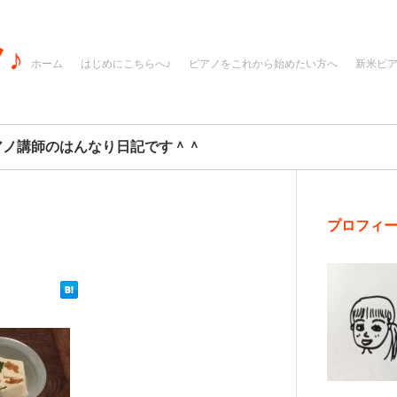
♪
ホーム
はじめにこちらへ♪
ピアノをこれから始めたい方へ
新米ピ
アノ講師のはんなり日記です＾＾
プロフィ