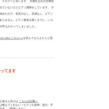
 スカラーと言います。 京都生まれの京都育
出ていないけどピアノ講師をしています。 小
始めたので、初見力なし、音感なし。ピアノ
ありません。ピアノ教室を開くまでに、いろ
13年もかかってしまいました。
は
はじめにこちらへ♪
を読んでもらえたらと思
やってます
心者さん向けは
こちらの記事へ
は教えてくれない！ピアノの姿勢・脱力・手
き方」（動画）あり！