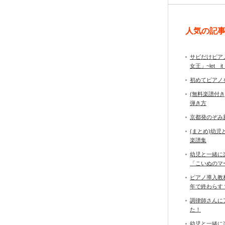
人気の記
サビだけピア
女王」~let it
初めてピアノ
(無料楽譜付
弾き方
京都発のぞみ
(まとめ)幼
楽譜集
幼児と一緒に
「こいぬのマ
ピアノ導入教
年で終わら
調律師さんに
た！
幼児と一緒に