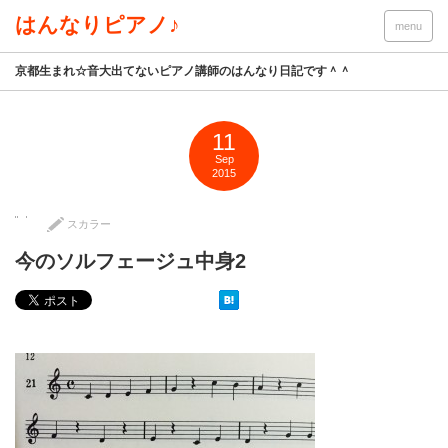
はんなりピアノ♪
menu
京都生まれ☆音大出てないピアノ講師のはんなり日記です＾＾
11
Sep
2015
スカラー
今のソルフェージュ中身2