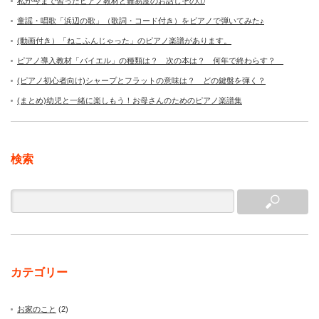
私が今まで習ったピアノ教材と難易度のお話しその①
童謡・唱歌「浜辺の歌」（歌詞・コード付き）をピアノで弾いてみた♪
(動画付き）「ねこふんじゃった」のピアノ楽譜があります。
ピアノ導入教材「バイエル」の種類は？ 次の本は？ 何年で終わらす？
(ピアノ初心者向け)シャープとフラットの意味は？ どの鍵盤を弾く？
(まとめ)幼児と一緒に楽しもう！お母さんのためのピアノ楽譜集
検索
カテゴリー
お家のこと
(2)