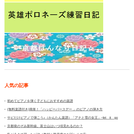
人気の記事
初めてピアノを弾く子どもにおすすめの楽譜
(無料楽譜付き)簡単！「ハッピーバースデー 」のピアノの弾き方
サビだけピアノで弾こう♪（かんたん楽譜）「アナと雪の女王」~let it go
京都発のぞみ新幹線。富士山はいつ頃見れるのか？