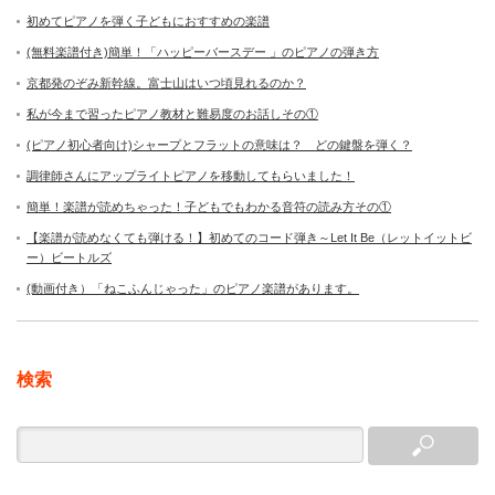
初めてピアノを弾く子どもにおすすめの楽譜
(無料楽譜付き)簡単！「ハッピーバースデー 」のピアノの弾き方
京都発のぞみ新幹線。富士山はいつ頃見れるのか？
私が今まで習ったピアノ教材と難易度のお話しその①
(ピアノ初心者向け)シャープとフラットの意味は？ どの鍵盤を弾く？
調律師さんにアップライトピアノを移動してもらいました！
簡単！楽譜が読めちゃった！子どもでもわかる音符の読み方その①
【楽譜が読めなくても弾ける！】初めてのコード弾き～Let It Be（レットイットビ
ー）ビートルズ
(動画付き）「ねこふんじゃった」のピアノ楽譜があります。
検索