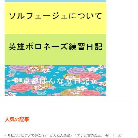
人気の記事
サビだけピアノで弾こう♪（かんたん楽譜）「アナと雪の女王」~let it go