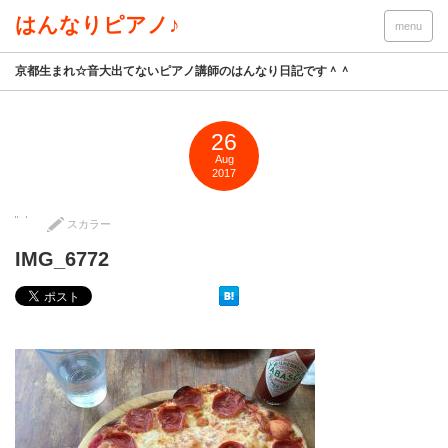
はんなりピアノ♪
menu
京都生まれ☆音大出てないピアノ講師のはんなり日記です＾＾
26
Aug
2017
スカラー
IMG_6772