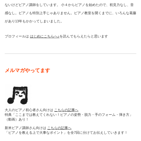
ないけどピアノ講師をしています。 小４からピアノを始めたので、初見力なし、音
感なし。ピアノも特別上手じゃありません。ピアノ教室を開くまでに、いろんな葛藤
があり13年もかかってしまいました。
プロフィールは
はじめにこちらへ♪
を読んでもらえたらと思います
メルマガやってます
大人のピアノ初心者さん向けは
こちらの記事へ
特典「ここまでは教えてくれない！ピアノの姿勢・脱力・手のフォーム・弾き方」
（動画）あり！
新米ピアノ講師さん向けは
こちらの記事へ
「ピアノを教える上で大事なポイント」を全7回に分けてお伝えしていきます！