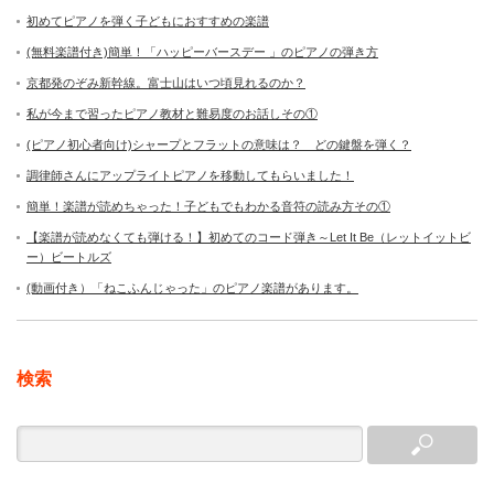
初めてピアノを弾く子どもにおすすめの楽譜
(無料楽譜付き)簡単！「ハッピーバースデー 」のピアノの弾き方
京都発のぞみ新幹線。富士山はいつ頃見れるのか？
私が今まで習ったピアノ教材と難易度のお話しその①
(ピアノ初心者向け)シャープとフラットの意味は？ どの鍵盤を弾く？
調律師さんにアップライトピアノを移動してもらいました！
簡単！楽譜が読めちゃった！子どもでもわかる音符の読み方その①
【楽譜が読めなくても弾ける！】初めてのコード弾き～Let It Be（レットイットビ
ー）ビートルズ
(動画付き）「ねこふんじゃった」のピアノ楽譜があります。
検索