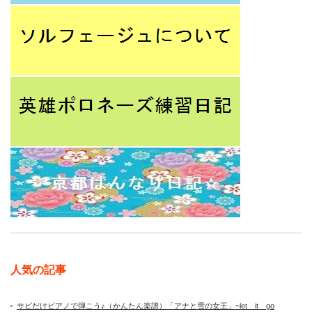
人気の記事
サビだけピアノで弾こう♪（かんたん楽譜）「アナと雪の女王」~let it go