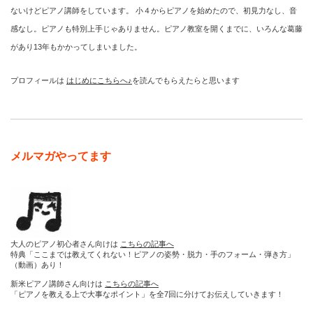
ないけどピアノ講師をしています。 小４からピアノを始めたので、初見力なし、音
感なし。ピアノも特別上手じゃありません。ピアノ教室を開くまでに、いろんな葛藤
があり13年もかかってしまいました。
プロフィールは
はじめにこちらへ♪
を読んでもらえたらと思います
メルマガやってます
大人のピアノ初心者さん向けは
こちらの記事へ
特典「ここまでは教えてくれない！ピアノの姿勢・脱力・手のフォーム・弾き方」
（動画）あり！
新米ピアノ講師さん向けは
こちらの記事へ
「ピアノを教える上で大事なポイント」を全7回に分けてお伝えしていきます！