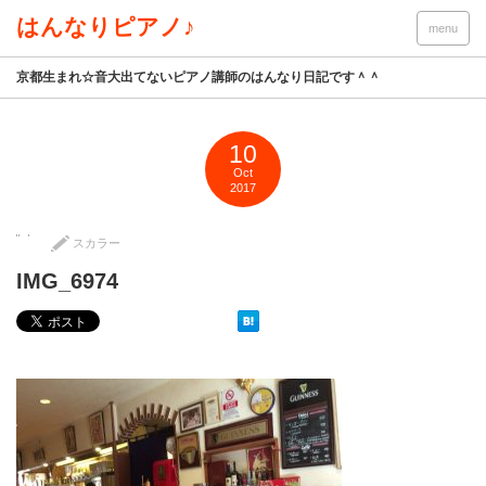
はんなりピアノ♪
menu
京都生まれ☆音大出てないピアノ講師のはんなり日記です＾＾
10
Oct
2017
スカラー
IMG_6974