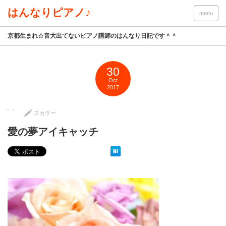
はんなりピアノ♪
menu
京都生まれ☆音大出てないピアノ講師のはんなり日記です＾＾
30
Oct
2017
スカラー
愛の夢アイキャッチ