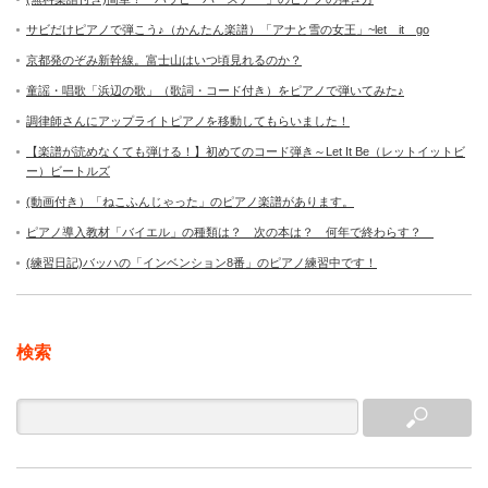
サビだけピアノで弾こう♪（かんたん楽譜）「アナと雪の女王」~let it go
京都発のぞみ新幹線。富士山はいつ頃見れるのか？
童謡・唱歌「浜辺の歌」（歌詞・コード付き）をピアノで弾いてみた♪
調律師さんにアップライトピアノを移動してもらいました！
【楽譜が読めなくても弾ける！】初めてのコード弾き～Let It Be（レットイットビ
ー）ビートルズ
(動画付き）「ねこふんじゃった」のピアノ楽譜があります。
ピアノ導入教材「バイエル」の種類は？ 次の本は？ 何年で終わらす？
(練習日記)バッハの「インベンション8番」のピアノ練習中です！
検索