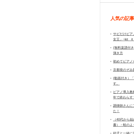
人気の記
サビだけピア
女王」~let it
(無料楽譜付
弾き方
初めてピアノ
京都発のぞみ
(動画付き）
す。
ピアノ導入教
年で終わら
調律師さんに
た！
（40代から
書）・蛙のよ
幼児と一緒に