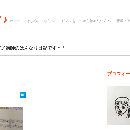
♪
ホーム
はじめにこちらへ♪
ピアノをこれから始めたい方へ
新米ピ
アノ講師のはんなり日記です＾＾
プロフィ