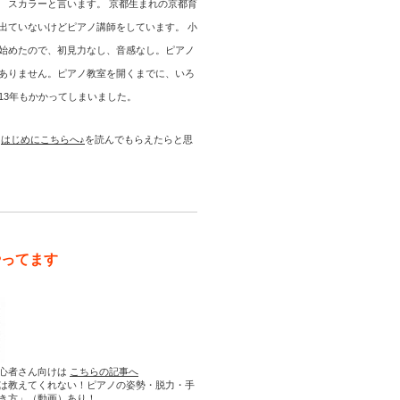
 スカラーと言います。 京都生まれの京都育
出ていないけどピアノ講師をしています。 小
始めたので、初見力なし、音感なし。ピアノ
ありません。ピアノ教室を開くまでに、いろ
13年もかかってしまいました。
は
はじめにこちらへ♪
を読んでもらえたらと思
やってます
心者さん向けは
こちらの記事へ
は教えてくれない！ピアノの姿勢・脱力・手
き方」（動画）あり！