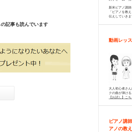
新米ピアノ講師
「ピアノを教え
伝えしていきま
らの記事も読んでいます
動画レッス
大人初心者さん
クの曲が弾ける
【お試し】こち
ピアノ講
アノの教