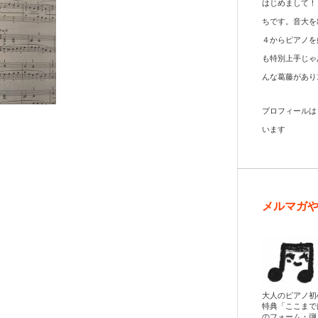
はじめまして！
ちです。音大を
４からピアノを
も特別上手じゃ
んな葛藤があり
プロフィール
います
メルマガ
大人のピアノ初
特典「ここまで
のフォーム・弾