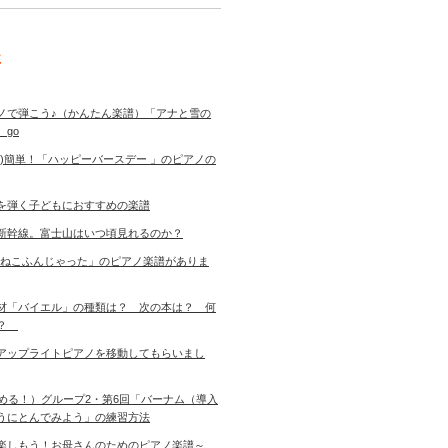
事
ノで弾こう♪（かんたん楽譜）「アナと雪の
 go
き)簡単！「ハッピーバースデー 」のピアノの
を弾く子どもにおすすめの楽譜
新幹線。富士山はいつ頃見れるのか？
「ねこふんじゃった」のピアノ楽譜がありま
材「バイエル」の種類は？ 次の本は？ 何
す？
アップライトピアノを移動してもらいまし
始める！）グループ2・第6回「バーナム（導入
うにとんでみよう」の練習方法
楽しもう！お母さんのためのピアノ楽譜～