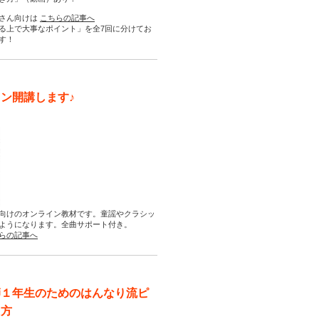
さん向けは
こちらの記事へ
る上で大事なポイント」を全7回に分けてお
す！
ン開講します♪
向けのオンライン教材です。童謡やクラシッ
ようになります。全曲サポート付き。
らの記事へ
師１年生のためのはんなり流ピ
え方