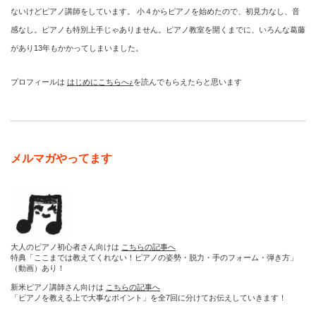
ないけどピアノ講師をしています。 小４からピアノを始めたので、初見力なし、音
感なし。ピアノも特別上手じゃありません。ピアノ教室を開くまでに、いろんな葛藤
があり13年もかかってしまいました。
プロフィールは
はじめにこちらへ♪
を読んでもらえたらと思います
メルマガやってます
大人のピアノ初心者さん向けは
こちらの記事へ
特典「ここまでは教えてくれない！ピアノの姿勢・脱力・手のフォーム・弾き方」
（動画）あり！
新米ピアノ講師さん向けは
こちらの記事へ
「ピアノを教える上で大事なポイント」を全7回に分けてお伝えしていきます！