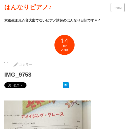
はんなりピアノ♪
menu
京都生まれ☆音大出てないピアノ講師のはんなり日記です＾＾
14
Dec
2018
スカラー
IMG_9753