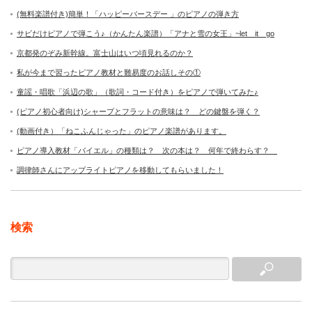
(無料楽譜付き)簡単！「ハッピーバースデー 」のピアノの弾き方
サビだけピアノで弾こう♪（かんたん楽譜）「アナと雪の女王」~let it go
京都発のぞみ新幹線。富士山はいつ頃見れるのか？
私が今まで習ったピアノ教材と難易度のお話しその①
童謡・唱歌「浜辺の歌」（歌詞・コード付き）をピアノで弾いてみた♪
(ピアノ初心者向け)シャープとフラットの意味は？ どの鍵盤を弾く？
(動画付き）「ねこふんじゃった」のピアノ楽譜があります。
ピアノ導入教材「バイエル」の種類は？ 次の本は？ 何年で終わらす？
調律師さんにアップライトピアノを移動してもらいました！
検索