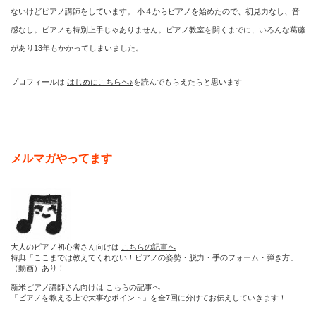
ないけどピアノ講師をしています。 小４からピアノを始めたので、初見力なし、音
感なし。ピアノも特別上手じゃありません。ピアノ教室を開くまでに、いろんな葛藤
があり13年もかかってしまいました。
プロフィールは
はじめにこちらへ♪
を読んでもらえたらと思います
メルマガやってます
大人のピアノ初心者さん向けは
こちらの記事へ
特典「ここまでは教えてくれない！ピアノの姿勢・脱力・手のフォーム・弾き方」
（動画）あり！
新米ピアノ講師さん向けは
こちらの記事へ
「ピアノを教える上で大事なポイント」を全7回に分けてお伝えしていきます！