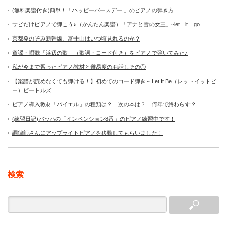
(無料楽譜付き)簡単！「ハッピーバースデー 」のピアノの弾き方
サビだけピアノで弾こう♪（かんたん楽譜）「アナと雪の女王」~let it go
京都発のぞみ新幹線。富士山はいつ頃見れるのか？
童謡・唱歌「浜辺の歌」（歌詞・コード付き）をピアノで弾いてみた♪
私が今まで習ったピアノ教材と難易度のお話しその①
【楽譜が読めなくても弾ける！】初めてのコード弾き～Let It Be（レットイットビ
ー）ビートルズ
ピアノ導入教材「バイエル」の種類は？ 次の本は？ 何年で終わらす？
(練習日記)バッハの「インベンション8番」のピアノ練習中です！
調律師さんにアップライトピアノを移動してもらいました！
検索