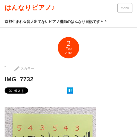
はんなりピアノ♪
menu
京都生まれ☆音大出てないピアノ講師のはんなり日記です＾＾
2
Feb
2018
スカラー
IMG_7732