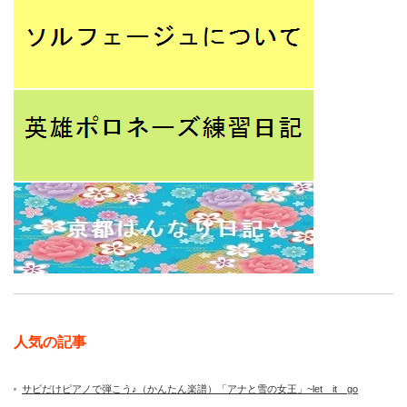
人気の記事
サビだけピアノで弾こう♪（かんたん楽譜）「アナと雪の女王」~let it go