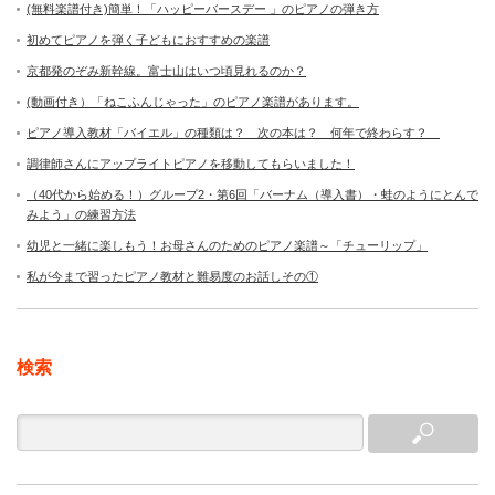
(無料楽譜付き)簡単！「ハッピーバースデー 」のピアノの弾き方
初めてピアノを弾く子どもにおすすめの楽譜
京都発のぞみ新幹線。富士山はいつ頃見れるのか？
(動画付き）「ねこふんじゃった」のピアノ楽譜があります。
ピアノ導入教材「バイエル」の種類は？ 次の本は？ 何年で終わらす？
調律師さんにアップライトピアノを移動してもらいました！
（40代から始める！）グループ2・第6回「バーナム（導入書）・蛙のようにとんで
みよう」の練習方法
幼児と一緒に楽しもう！お母さんのためのピアノ楽譜～「チューリップ」
私が今まで習ったピアノ教材と難易度のお話しその①
検索