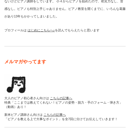
ないけどピアノ講師をしています。 小４からピアノを始めたので、初見力なし、音
感なし。ピアノも特別上手じゃありません。ピアノ教室を開くまでに、いろんな葛藤
があり13年もかかってしまいました。
プロフィールは
はじめにこちらへ♪
を読んでもらえたらと思います
メルマガやってます
大人のピアノ初心者さん向けは
こちらの記事へ
特典「ここまでは教えてくれない！ピアノの姿勢・脱力・手のフォーム・弾き方」
（動画）あり！
新米ピアノ講師さん向けは
こちらの記事へ
「ピアノを教える上で大事なポイント」を全7回に分けてお伝えしていきます！