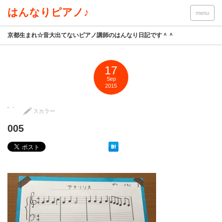
はんなりピアノ♪
menu
京都生まれ☆音大出てないピアノ講師のはんなり日記です＾＾
17
Sep
2015
スカラー
005