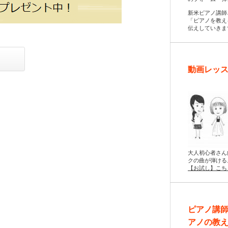
新米ピアノ講師
「ピアノを教え
伝えしていきま
動画レッス
大人初心者さん
クの曲が弾ける
【お試し】こち
ピアノ講
アノの教