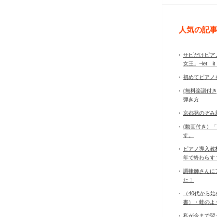
人気の記
サビだけピア
女王」~let it
初めてピアノ
(無料楽譜付
弾き方
京都発のぞみ
(動画付き）
す。
ピアノ導入教
年で終わら
調律師さんに
た！
（40代から
書）・蛙のよ
私が今まで習