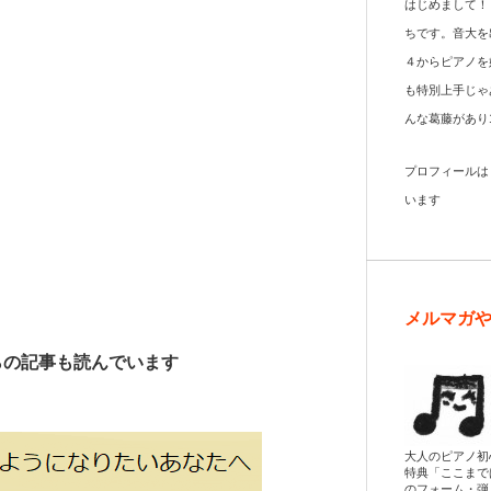
はじめまして！
ちです。音大を
４からピアノを
も特別上手じゃ
んな葛藤があり
プロフィール
います
メルマガ
らの記事も読んでいます
大人のピアノ初
特典「ここまで
のフォーム・弾