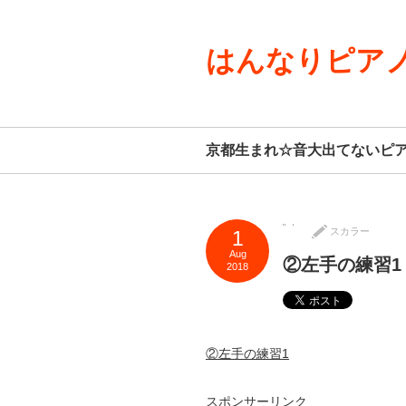
はんなりピアノ
京都生まれ☆音大出てないピ
スカラー
1
Aug
②左手の練習1
2018
②左手の練習1
スポンサーリンク