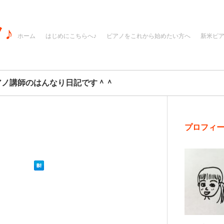
♪
ホーム
はじめにこちらへ♪
ピアノをこれから始めたい方へ
新米ピ
アノ講師のはんなり日記です＾＾
プロフィ