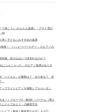
事
ノで弾こう♪（かんたん楽譜）「アナと雪の
 go
を弾く子どもにおすすめの楽譜
き)簡単！「ハッピーバースデー 」のピアノの
新幹線。富士山はいつ頃見れるのか？
「ねこふんじゃった」のピアノ楽譜がありま
材「バイエル」の種類は？ 次の本は？ 何
す？
アップライトピアノを移動してもらいまし
始める！）グループ2・第6回「バーナム（導入
うにとんでみよう」の練習方法
ったピアノ教材と難易度のお話しその①