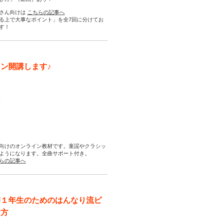
さん向けは
こちらの記事へ
る上で大事なポイント」を全7回に分けてお
す！
ン開講します♪
向けのオンライン教材です。童謡やクラシッ
ようになります。全曲サポート付き。
らの記事へ
師１年生のためのはんなり流ピ
え方