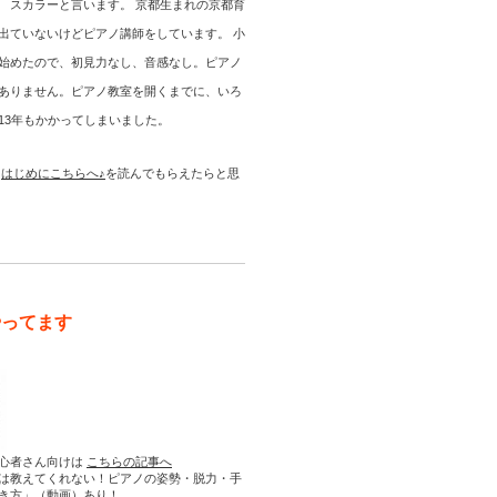
 スカラーと言います。 京都生まれの京都育
出ていないけどピアノ講師をしています。 小
始めたので、初見力なし、音感なし。ピアノ
ありません。ピアノ教室を開くまでに、いろ
13年もかかってしまいました。
は
はじめにこちらへ♪
を読んでもらえたらと思
やってます
心者さん向けは
こちらの記事へ
は教えてくれない！ピアノの姿勢・脱力・手
き方」（動画）あり！