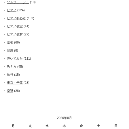
ソルフェージュ
(10)
ピアノ
(224)
ピアノ初心者
(152)
ピアノ教室
(41)
ピアノ教材
(27)
京都
(68)
健康
(8)
弾いてみた
(111)
教え方
(45)
旅行
(15)
東京・千葉
(23)
楽譜
(28)
2026年8月
月
火
水
木
金
土
日