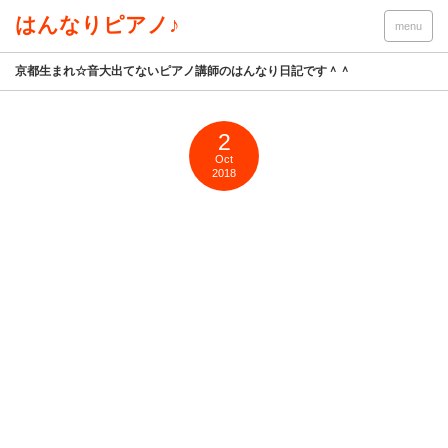
はんなりピアノ♪
menu
京都生まれ☆音大出てないピアノ講師のはんなり日記です＾＾
2
Oct
2018