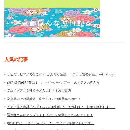
人気の記事
サビだけピアノで弾こう♪（かんたん楽譜）「アナと雪の女王」~let it go
(無料楽譜付き)簡単！「ハッピーバースデー 」のピアノの弾き方
初めてピアノを弾く子どもにおすすめの楽譜
京都発のぞみ新幹線。富士山はいつ頃見れるのか？
ピアノ導入教材「バイエル」の種類は？ 次の本は？ 何年で終わらす？
調律師さんにアップライトピアノを移動してもらいました！
(動画付き）「ねこふんじゃった」のピアノ楽譜があります。