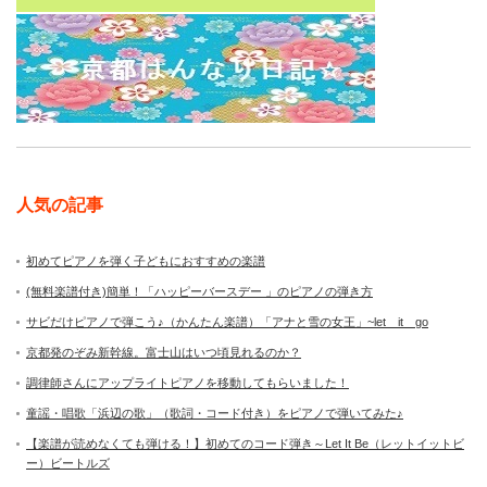
人気の記事
初めてピアノを弾く子どもにおすすめの楽譜
(無料楽譜付き)簡単！「ハッピーバースデー 」のピアノの弾き方
サビだけピアノで弾こう♪（かんたん楽譜）「アナと雪の女王」~let it go
京都発のぞみ新幹線。富士山はいつ頃見れるのか？
調律師さんにアップライトピアノを移動してもらいました！
童謡・唱歌「浜辺の歌」（歌詞・コード付き）をピアノで弾いてみた♪
【楽譜が読めなくても弾ける！】初めてのコード弾き～Let It Be（レットイットビ
ー）ビートルズ