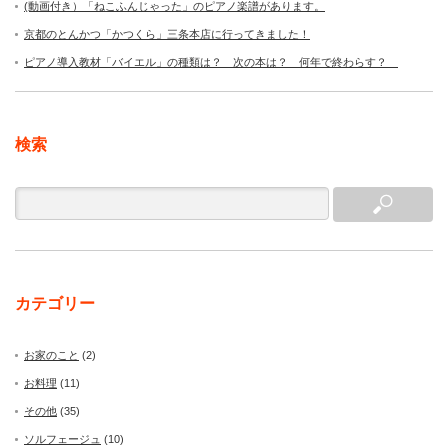
(動画付き）「ねこふんじゃった」のピアノ楽譜があります。
京都のとんかつ「かつくら」三条本店に行ってきました！
ピアノ導入教材「バイエル」の種類は？ 次の本は？ 何年で終わらす？
検索
カテゴリー
お家のこと
(2)
お料理
(11)
その他
(35)
ソルフェージュ
(10)