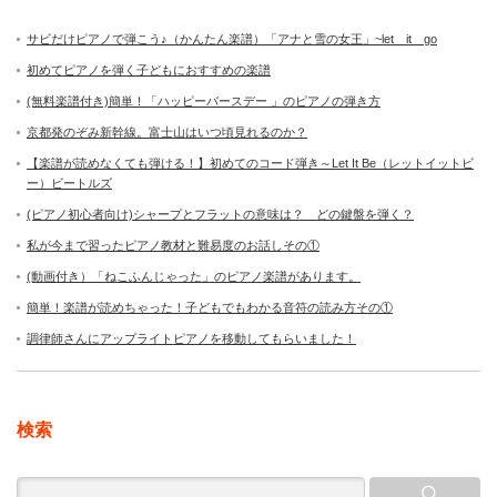
サビだけピアノで弾こう♪（かんたん楽譜）「アナと雪の女王」~let it go
初めてピアノを弾く子どもにおすすめの楽譜
(無料楽譜付き)簡単！「ハッピーバースデー 」のピアノの弾き方
京都発のぞみ新幹線。富士山はいつ頃見れるのか？
【楽譜が読めなくても弾ける！】初めてのコード弾き～Let It Be（レットイットビ
ー）ビートルズ
(ピアノ初心者向け)シャープとフラットの意味は？ どの鍵盤を弾く？
私が今まで習ったピアノ教材と難易度のお話しその①
(動画付き）「ねこふんじゃった」のピアノ楽譜があります。
簡単！楽譜が読めちゃった！子どもでもわかる音符の読み方その①
調律師さんにアップライトピアノを移動してもらいました！
検索