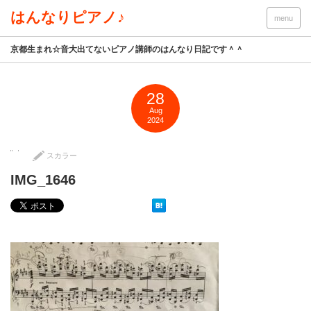
はんなりピアノ♪
menu
京都生まれ☆音大出てないピアノ講師のはんなり日記です＾＾
28
Aug
2024
スカラー
IMG_1646