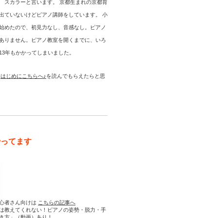
 スカラーと言います。 京都生まれの京都育
出ていないけどピアノ講師をしています。 小
始めたので、初見力なし、音感なし。ピアノ
ありません。ピアノ教室を開くまでに、いろ
13年もかかってしまいました。
は
はじめにこちらへ♪
を読んでもらえたらと思
やってます
心者さん向けは
こちらの記事へ
は教えてくれない！ピアノの姿勢・脱力・手
き方」（動画）あり！