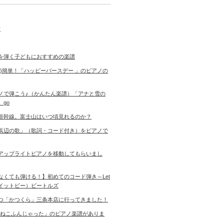
事
を弾く子どもにおすすめの楽譜
き)簡単！「ハッピーバースデー 」のピアノの
ノで弾こう♪（かんたん楽譜）「アナと雪の
 go
新幹線。富士山はいつ頃見れるのか？
浜辺の歌」（歌詞・コード付き）をピアノで
アップライトピアノを移動してもらいまし
なくても弾ける！】初めてのコード弾き～Let
ットイットビー）ビートルズ
つ「かつくら」三条本店に行ってきました！
「ねこふんじゃった」のピアノ楽譜がありま