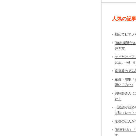
人気の記
初めてピアノ
(無料楽譜付
弾き方
サビだけピア
女王」~let it
京都発のぞみ
童謡・唱歌「
弾いてみた♪
調律師さんに
た！
【楽譜が読め
It Be（レ
京都のとんか
(動画付き）
す。