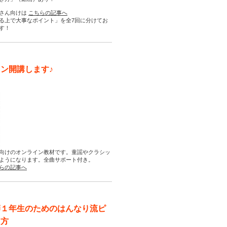
さん向けは
こちらの記事へ
る上で大事なポイント」を全7回に分けてお
す！
ン開講します♪
向けのオンライン教材です。童謡やクラシッ
ようになります。全曲サポート付き。
らの記事へ
師１年生のためのはんなり流ピ
え方