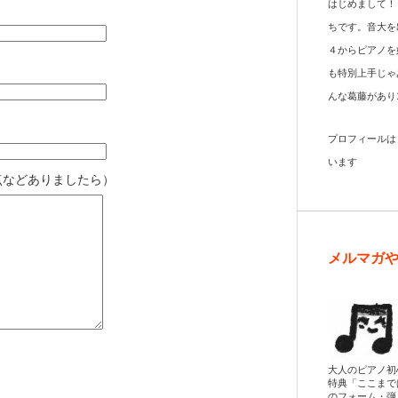
はじめまして！
ちです。音大を
４からピアノを
も特別上手じゃ
んな葛藤があり
プロフィール
います
点などありましたら）
メルマガ
大人のピアノ初
特典「ここまで
のフォーム・弾