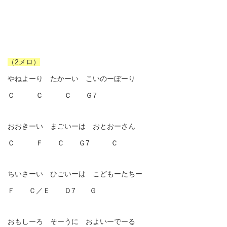
（2メロ）
やねよーり たかーい こいのーぼーり
Ｃ Ｃ Ｃ Ｇ7
おおきーい まごいーは おとおーさん
Ｃ Ｆ Ｃ Ｇ7 Ｃ
ちいさーい ひごいーは こどもーたちー
Ｆ Ｃ／Ｅ Ｄ7 Ｇ
おもしーろ そーうに およいーでーる