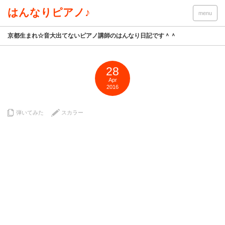
はんなりピアノ♪
menu
京都生まれ☆音大出てないピアノ講師のはんなり日記です＾＾
28
Apr
2016
弾いてみた
スカラー