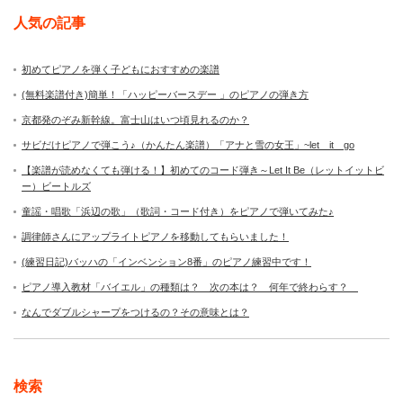
人気の記事
初めてピアノを弾く子どもにおすすめの楽譜
(無料楽譜付き)簡単！「ハッピーバースデー 」のピアノの弾き方
京都発のぞみ新幹線。富士山はいつ頃見れるのか？
サビだけピアノで弾こう♪（かんたん楽譜）「アナと雪の女王」~let it go
【楽譜が読めなくても弾ける！】初めてのコード弾き～Let It Be（レットイットビ
ー）ビートルズ
童謡・唱歌「浜辺の歌」（歌詞・コード付き）をピアノで弾いてみた♪
調律師さんにアップライトピアノを移動してもらいました！
(練習日記)バッハの「インベンション8番」のピアノ練習中です！
ピアノ導入教材「バイエル」の種類は？ 次の本は？ 何年で終わらす？
なんでダブルシャープをつけるの？その意味とは？
検索