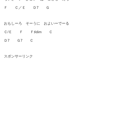
Ｆ Ｃ／Ｅ Ｄ7 Ｇ
おもしーろ そーうに およいーでーる
Ｃ/Ｅ Ｆ Ｆ♯dim Ｃ
Ｄ7 Ｇ7 Ｃ
スポンサーリンク